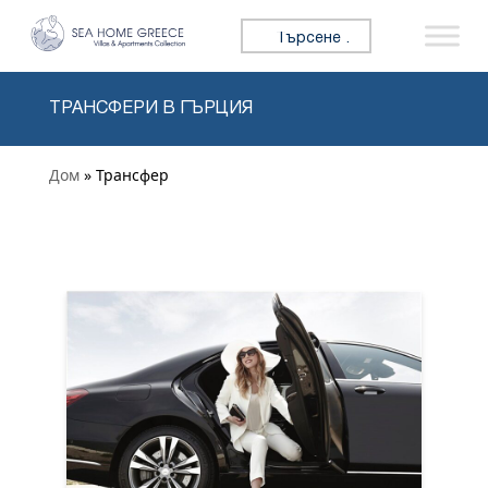
Премини към съдържанието
Търсене за:
ТРАНСФЕРИ В ГЪРЦИЯ
Дом
» Трансфер