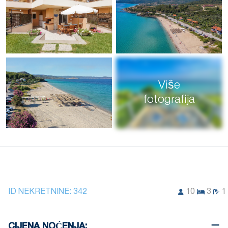
Više
fotografija
ID NEKRETNINE:
342
10
3
1
CIJENA NOĆENJA: