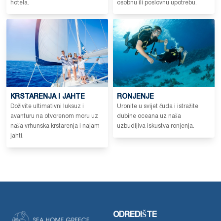
hotela.
osobnu ili poslovnu upotrebu.
KRSTARENJA I JAHTE
RONJENJE
Doživite ultimativni luksuz i
Uronite u svijet čuda i istražite
avanturu na otvorenom moru uz
dubine oceana uz naša
naša vrhunska krstarenja i najam
uzbudljiva iskustva ronjenja.
jahti.
ODREDIŠTE