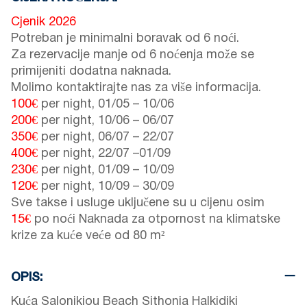
Cjenik 2026
Potreban je minimalni boravak od 6 noći.
Za rezervacije manje od 6 noćenja može se
primijeniti dodatna naknada.
Molimo kontaktirajte nas za više informacija.
100€
per night,
01/05
–
10/06
200€
per night,
10/06
–
06/07
350€
per night,
06/07
–
22/07
400€
per night,
22/07
–
01/09
230€
per night,
01/09
–
10/09
120€
per night,
10/09
–
30/09
Sve takse i usluge uključene su u cijenu osim
15€
po noći Naknada za otpornost na klimatske
krize za kuće veće od 80 m²
OPIS:
Kuća Salonikiou Beach Sithonia Halkidiki