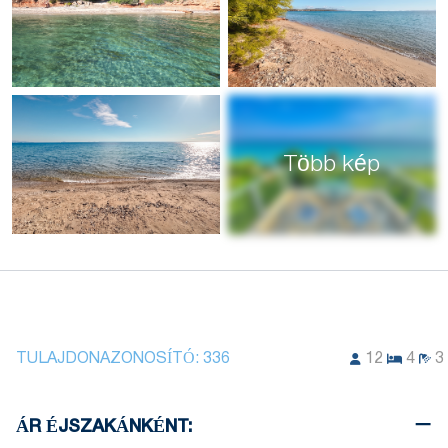
Több kép
TULAJDONAZONOSÍTÓ:
336
12
4
3
ÁR ÉJSZAKÁNKÉNT: