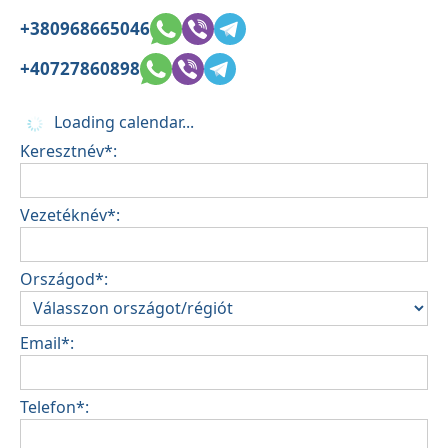
+380968665046
+40727860898
Loading calendar...
Keresztnév*:
Vezetéknév*:
Országod*:
Email*:
Telefon*: