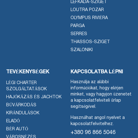
LEFKADA-SZIGET
LOUTRA POZAR
OLYMPUS RIVIÉRA
PARGA
SERRES
THASSOS-SZIGET
SZALONIKI
TEVÉKENYSÉGEK
KAPCSOLATBA LÉPNI
Használja az alábbi
LÉGI CHARTER
információkat, hogy elérjen
SZOLGÁLTATÁSOK
minket, vagy hagyjon üzenetet
HAJÓKÁZÁS ÉS JACHTOK
a kapcsolatfelvételi űrlap
BÚVÁRKODÁS
segítségével.
KIRÁNDULÁSOK
Használhat angol nyelvet a
ELADÓ
kapcsolatfelvételhez.
BÉR AUTÓ
+380 96 866 5046
VÁROSNÉZÉS