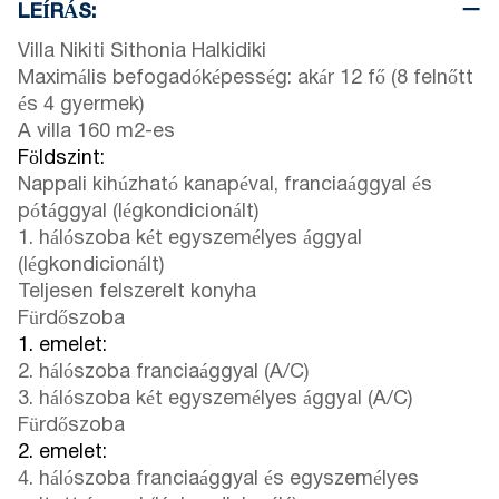
LEÍRÁS:
Villa Nikiti Sithonia Halkidiki
Maximális befogadóképesség: akár 12 fő (8 felnőtt
és 4 gyermek)
A villa 160 m2-es
Földszint:
Nappali kihúzható kanapéval, franciaággyal és
pótággyal (légkondicionált)
1. hálószoba két egyszemélyes ággyal
(légkondicionált)
Teljesen felszerelt konyha
Fürdőszoba
1. emelet:
2. hálószoba franciaággyal (A/C)
3. hálószoba két egyszemélyes ággyal (A/C)
Fürdőszoba
2. emelet:
4. hálószoba franciaággyal és egyszemélyes