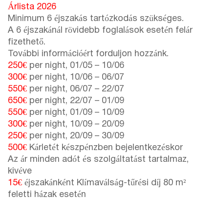
Árlista 2026
Minimum 6 éjszakás tartózkodás szükséges.
A 6 éjszakánál rövidebb foglalások esetén felár
fizethető.
További információért forduljon hozzánk.
250€
per night,
01/05
–
10/06
300€
per night,
10/06
–
06/07
550€
per night,
06/07
–
22/07
650€
per night,
22/07
–
01/09
550€
per night,
01/09
–
10/09
300€
per night,
10/09
–
20/09
250€
per night,
20/09
–
30/09
500€
Kárletét készpénzben bejelentkezéskor
Az ár minden adót és szolgáltatást tartalmaz,
kivéve
15€
éjszakánként Klímaválság-tűrési díj 80 m²
feletti házak esetén