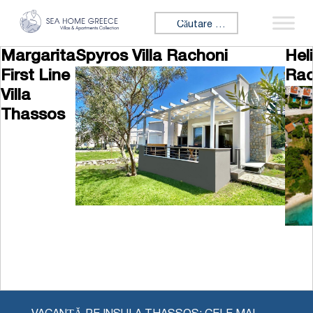
Skip to content
Caută:
Margarita
Spyros Villa Rachoni
Hel
First Line
Rac
Villa
Thassos