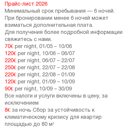
Прайс-лист 2026
Минимальный срок пребывания — 6 ночей.
При бронировании менее 6 ночей может
взиматься дополнительная плата.
Для получения более подробной информации
свяжитесь с нами.
70€
per night,
01/05
–
10/06
120€
per night,
10/06
–
06/07
220€
per night,
06/07
–
22/07
250€
per night,
22/07
–
22/08
220€
per night,
22/08
–
01/09
120€
per night,
01/09
–
10/09
90€
per night,
10/09
–
30/09
Все налоги и услуги включены в цену, за
исключением
8€
за ночь Сбор за устойчивость к
климатическому кризису для квартир
площадью до 80 м²