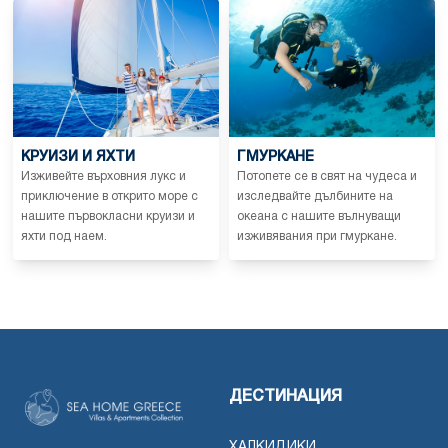
КРУИЗИ И ЯХТИ
ГМУРКАНЕ
Изживейте върховния лукс и
Потопете се в свят на чудеса и
приключение в открито море с
изследвайте дълбините на
нашите първокласни круизи и
океана с нашите вълнуващи
яхти под наем.
изживявания при гмуркане.
ДЕСТИНАЦИЯ
ХАЛКИДИКИ