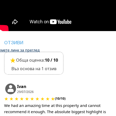
Това място за настаняване не изисква депозит
за щети по време на настаняване
Освобождаването обаче може да бъде
завършено само след проверка на общото
състояние на къщата
Мястото за настаняване е подходящо за
малки домашни любимци и трябва да бъде
ОТЗИВИ
потвърдено по време на резервацията
емете линк за преглед
(Ще се изискват допълнителни такси за такса
★
Обща оценка:
10 / 10
за почистване и депозит за щети)
Въз основа на 1 отзив
Ivan
29/07/2026
★
★
★
★
★
★
★
★
★
★
(10/10)
We had an amazing time at this property and cannot
recommend it enough. The absolute biggest highlight is