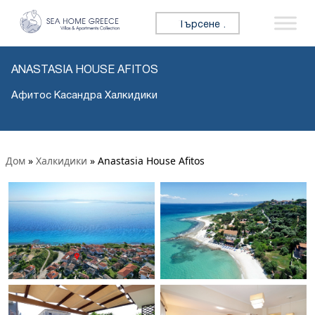
Търсене за:
ANASTASIA HOUSE AFITOS
Афитос Касандра Халкидики
Дом
»
Халкидики
»
Anastasia House Afitos