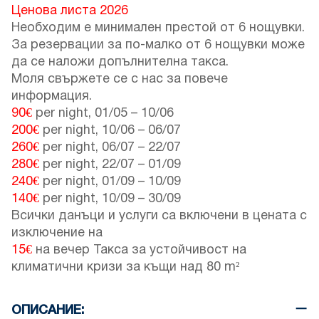
Ценова листа 2026
Необходим е минимален престой от 6 нощувки.
За резервации за по-малко от 6 нощувки може
да се наложи допълнителна такса.
Моля свържете се с нас за повече
информация.
90€
per night,
01/05
–
10/06
200€
per night,
10/06
–
06/07
260€
per night,
06/07
–
22/07
280€
per night,
22/07
–
01/09
240€
per night,
01/09
–
10/09
140€
per night,
10/09
–
30/09
Всички данъци и услуги са включени в цената с
изключение на
15€
на вечер Такса за устойчивост на
климатични кризи за къщи над 80 m²
ОПИСАНИЕ: