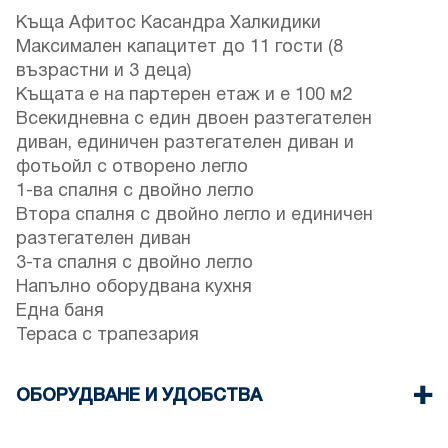
Къща Афитос Касандра Халкидики
Максимален капацитет до 11 гости (8
възрастни и 3 деца)
Къщата е на партерен етаж и е 100 м2
Всекидневна с един двоен разтегателен
диван, единичен разтегателен диван и
фотьойл с отворено легло
1-ва спалня с двойно легло
Втора спалня с двойно легло и единичен
разтегателен диван
3-та спалня с двойно легло
Напълно оборудвана кухня
Една баня
Тераса с трапезария
ОБОРУДВАНЕ И УДОБСТВА
Спално бельо и кърпи