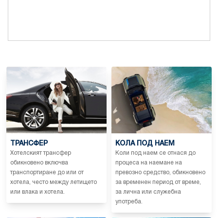
ТРАНСФЕР
КОЛА ПОД НАЕМ
Хотелският трансфер
Коли под наем се отнася до
обикновено включва
процеса на наемане на
транспортиране до или от
превозно средство, обикновено
хотела, често между летището
за временен период от време,
или влака и хотела.
за лична или служебна
употреба.