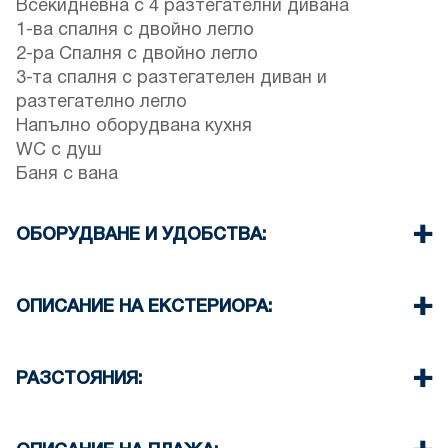
Всекидневна с 4 разтегателни дивана
1-ва спалня с двойно легло
2-ра Спалня с двойно легло
3-та спалня с разтегателен диван и
разтегателно легло
Напълно оборудвана кухня
WC с душ
Баня с вана
ОБОРУДВАНЕ И УДОБСТВА:
Спално бельо и кърпи
Климатик
ОПИСАНИЕ НА ЕКСТЕРИОРА:
Сателитна телевизия
Wi-Fi
Собствен басейн в градината за гостите на
Съдомиялна
къщата
РАЗСТОЯНИЯ:
Ютия и дъска за гладене
Налично е барбекю
Пералня (при поискване)
Предлагат се безплатни паркоместа пред
Плаж 120м
Почистване на стаята на всеки 3 дни
нашия комплекс
Село 350м