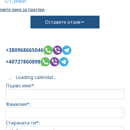
ОТЗИВИ
(Ще се изискват допълнителни такси за такса
емете линк за преглед
за почистване и депозит за щети)
Оставете отзив
+380968665046
+40727860898
Loading calendar...
Първо име*:
Фамилия*:
Стараната ти*: