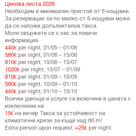
Ценова листа 2026
Необходим е минимален престой от 6 нощувки.
За резервации за по-малко от 6 нощувки може
да се наложи допълнителна такса.
Моля свържете се с нас за повече
информация.
440€
per night,
01/05
–
01/06
580€
per night,
01/06
–
15/06
810€
per night,
15/06
–
15/07
1020€
per night,
15/07
–
01/09
810€
per night,
01/09
–
10/09
580€
per night,
10/09
–
01/10
440€
per night,
01/10
–
15/10
Всички данъци и услуги са включени в цената с
изключение на
15€
на вечер Такса за устойчивост на
климатични кризи за къщи над 80 m²
Extra person upon request:
+25€
per night.