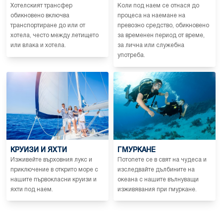
Хотелският трансфер
Коли под наем се отнася до
обикновено включва
процеса на наемане на
транспортиране до или от
превозно средство, обикновено
хотела, често между летището
за временен период от време,
или влака и хотела.
за лична или служебна
употреба.
КРУИЗИ И ЯХТИ
ГМУРКАНЕ
Изживейте върховния лукс и
Потопете се в свят на чудеса и
приключение в открито море с
изследвайте дълбините на
нашите първокласни круизи и
океана с нашите вълнуващи
яхти под наем.
изживявания при гмуркане.