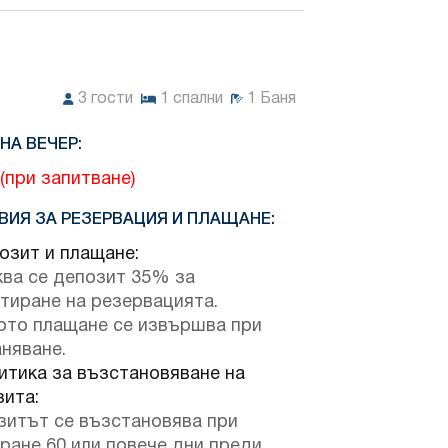
3
гости
1
спални
1
Баня
НА ВЕЧЕР:
(при запитване)
ВИЯ ЗА РЕЗЕРВАЦИЯ И ПЛАЩАНЕ:
зит и плащане:
ква се депозит 35% за
тиране на резервацията.
ото плащане се извършва при
няване.
тика за възстановяване на
зита:
зитът се възстановява при
ране 60 или повече дни преди