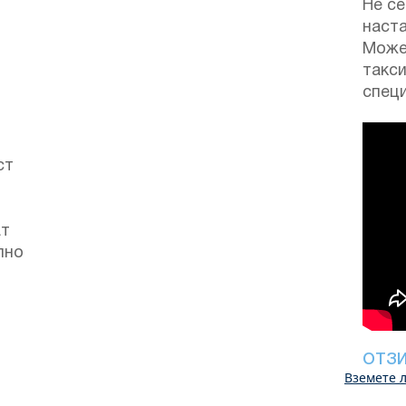
Не се
наста
Може
такс
специ
ст
ат
лно
ОТЗ
Вземете л