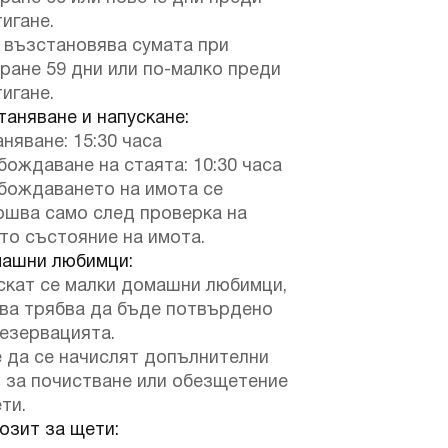
игане.
 възстановява сумата при
ране 59 дни или по-малко преди
игане.
аняване и напускане:
няване: 15:30 часа
ождаване на стаята: 10:30 часа
бождаването на имота се
ршва само след проверка на
то състояние на имота.
ашни любимци:
скат се малки домашни любимци,
ова трябва да бъде потвърдено
езервацията.
 да се начислят допълнителни
 за почистване или обезщетение
ти.
зит за щети: