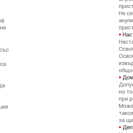
прист
Не се
а)
анули
дни
прист
•
Наст
Наста
Освоб
 със
Осво
извъ
кса
общо
•
Дом
Допу
да
но т
при р
Може
шия
такси
за ще
•
Депо