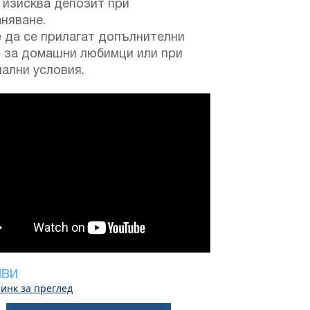
 изисква депозит при
няване.
 да се прилагат допълнителни
и за домашни любимци или при
ални условия.
ИВИ
инк за преглед