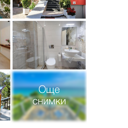
Още
снимки