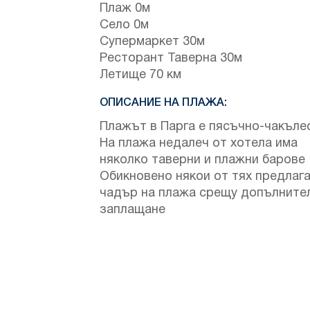
Плаж 0м
Село 0м
Супермаркет 30м
Ресторант Таверна 30м
Летище 70 км
ОПИСАНИЕ НА ПЛАЖА:
Плажът в Парга е пясъчно-чакъле
На плажа недалеч от хотела има
няколко таверни и плажни барове
Обикновено някои от тях предлаг
чадър на плажа срещу допълните
заплащане