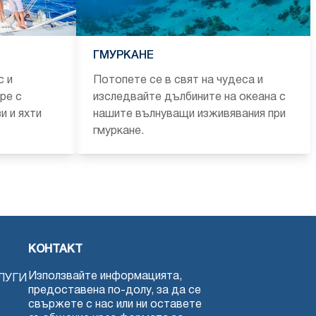
ГМУРКАНЕ
с и
Потопете се в свят на чудеса и
ре с
изследвайте дълбините на океана с
и и яхти
нашите вълнуващи изживявания при
гмуркане.
КОНТАКТ
Използвайте информацията,
ЛУГИ
предоставена по-долу, за да се
свържете с нас или ни оставете