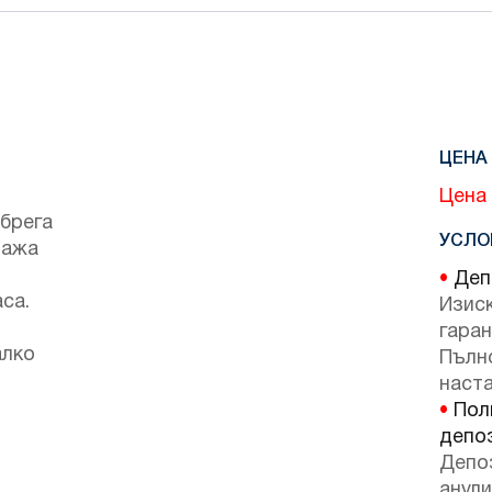
ЦЕНА 
Цена 
 брега
УСЛО
лажа
•
Депо
аса.
Изис
гаран
алко
Пълн
наста
•
Поли
депо
Депо
анули