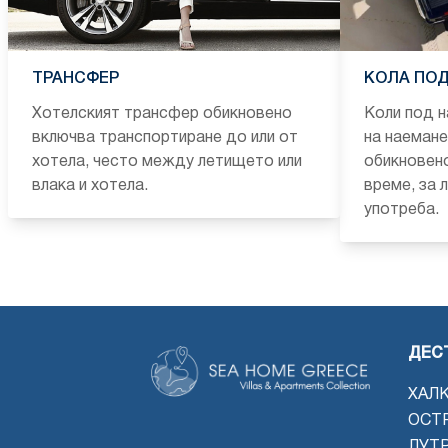
ТРАНСФЕР
КОЛА ПОД
Хотелският трансфер обикновено
Коли под н
включва транспортиране до или от
на наемане
хотела, често между летището или
обикновено
влака и хотела.
време, за 
употреба.
ДЕС
ХАЛ
ОСТ
ЛУТ