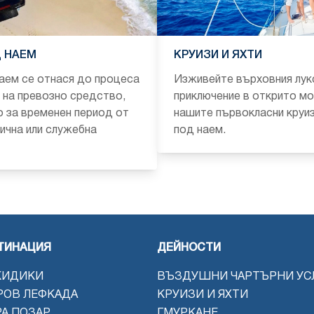
 НАЕМ
КРУИЗИ И ЯХТИ
аем се отнася до процеса
Изживейте върховния лук
 на превозно средство,
приключение в открито мо
 за временен период от
нашите първокласни круиз
лична или служебна
под наем.
ТИНАЦИЯ
ДЕЙНОСТИ
КИДИКИ
ВЪЗДУШНИ ЧАРТЪРНИ УС
РОВ ЛЕФКАДА
КРУИЗИ И ЯХТИ
РА ПОЗАР
ГМУРКАНЕ