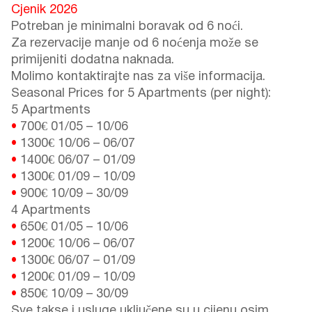
Cjenik 2026
Potreban je minimalni boravak od 6 noći.
Za rezervacije manje od 6 noćenja može se
primijeniti dodatna naknada.
Molimo kontaktirajte nas za više informacija.
Seasonal Prices for 5 Apartments (per night):
5 Apartments
•
700€
01/05
–
10/06
•
1300€
10/06
–
06/07
•
1400€
06/07
–
01/09
•
1300€
01/09
–
10/09
•
900€
10/09
–
30/09
4 Apartments
•
650€
01/05
–
10/06
•
1200€
10/06
–
06/07
•
1300€
06/07
–
01/09
•
1200€
01/09
–
10/09
•
850€
10/09
–
30/09
Sve takse i usluge uključene su u cijenu osim