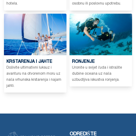
hotela.
osobnu ili poslovnu upotrebu.
KRSTARENJA I JAHTE
RONJENJE
Doživite ultimativni luksuz i
Uronite u svijet čuda i istražite
avanturu na otvorenom moru uz
dubine oceana uz naša
naša vrhunska krstarenja i najam
uzbudljiva iskustva ronjenja.
jahti.
ODREDIŠTE