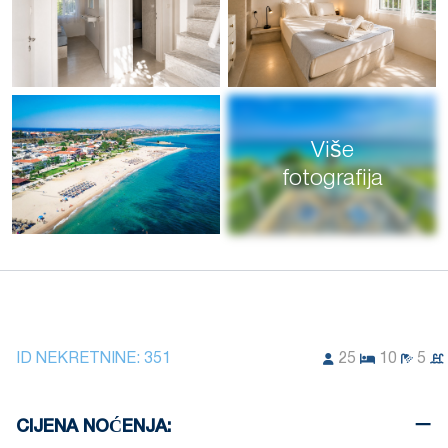
Više
fotografija
ID NEKRETNINE:
351
25
10
5
CIJENA NOĆENJA: