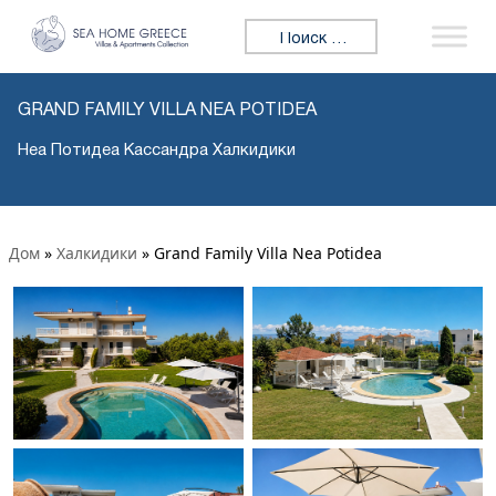
Искать:
GRAND FAMILY VILLA NEA POTIDEA
Неа Потидеа Кассандра Халкидики
Дом
»
Халкидики
»
Grand Family Villa Nea Potidea