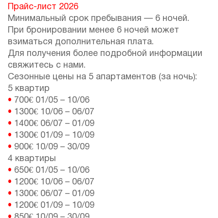
Прайс-лист 2026
Минимальный срок пребывания — 6 ночей.
При бронировании менее 6 ночей может
взиматься дополнительная плата.
Для получения более подробной информации
свяжитесь с нами.
Сезонные цены на 5 апартаментов (за ночь):
5 квартир
•
700€
01/05
–
10/06
•
1300€
10/06
–
06/07
•
1400€
06/07
–
01/09
•
1300€
01/09
–
10/09
•
900€
10/09
–
30/09
4 квартиры
•
650€
01/05
–
10/06
•
1200€
10/06
–
06/07
•
1300€
06/07
–
01/09
•
1200€
01/09
–
10/09
•
850€
10/09
–
30/09