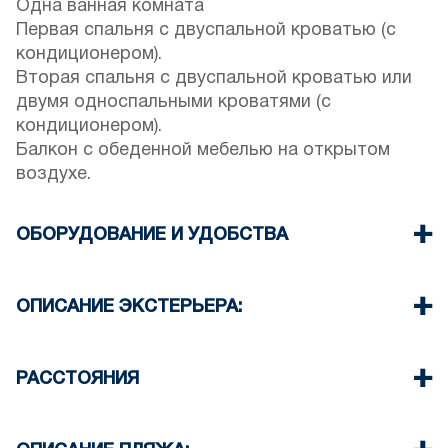
Одна ванная комната
Первая спальня с двуспальной кроватью (с
кондиционером).
Вторая спальня с двуспальной кроватью или
двумя односпальными кроватями (с
кондиционером).
Балкон с обеденной мебелью на открытом
воздухе.
ОБОРУДОВАНИЕ И УДОБСТВА
Постельное белье и полотенца
предоставляются.
ОПИСАНИЕ ЭКСТЕРЬЕРА:
Три кондиционера
Телевизор с плоским экраном
Бассейн
Wi-Fi / беспроводной интернет
Сад с мангалом предоставляется по запросу.
РАССТОЯНИЯ
Стиральная машина
В зоне бассейна есть шезлонги и зонтики,
Уборка: один раз при выезде.
идеально подходящие для отдыха у бассейна.
Пляжный бар Chilka, 500 м
Парковка: 8 специально отведенных
Деревня Неа Потидеа, 5 км