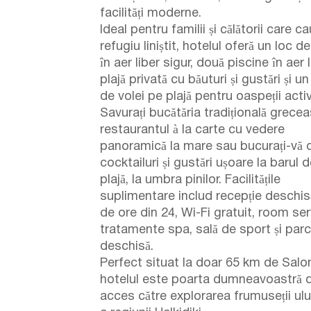
facilități moderne.
Ideal pentru familii și călătorii care c
refugiu liniștit, hotelul oferă un loc d
în aer liber sigur, două piscine în aer l
plajă privată cu băuturi și gustări și u
de volei pe plajă pentru oaspeții activ
Savurați bucătăria tradițională grecea
restaurantul à la carte cu vedere
panoramică la mare sau bucurați-vă 
cocktailuri și gustări ușoare la barul 
plajă, la umbra pinilor. Facilitățile
suplimentare includ recepție deschis
de ore din 24, Wi-Fi gratuit, room ser
tratamente spa, sală de sport și par
deschisă.
Perfect situat la doar 65 km de Salon
hotelul este poarta dumneavoastră 
acces către explorarea frumuseții ulu