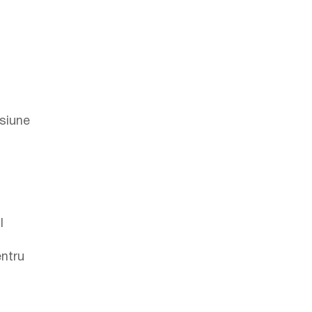
siune
l
entru