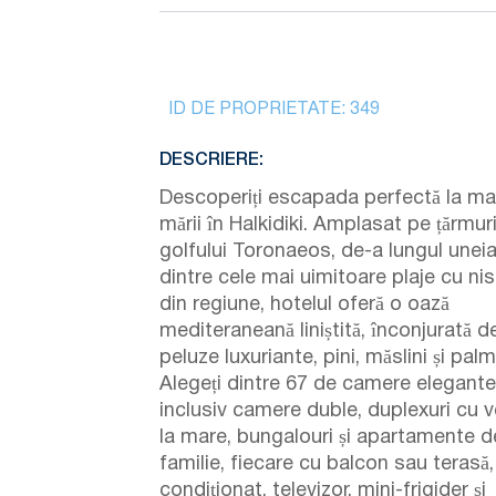
ID DE PROPRIETATE:
349
DESCRIERE:
Descoperiți escapada perfectă la ma
mării în Halkidiki. Amplasat pe țărmuri
golfului Toronaeos, de-a lungul unei
dintre cele mai uimitoare plaje cu nis
din regiune, hotelul oferă o oază
mediteraneană liniștită, înconjurată d
peluze luxuriante, pini, măslini și palmi
Alegeți dintre 67 de camere elegante
inclusiv camere duble, duplexuri cu 
la mare, bungalouri și apartamente d
familie, fiecare cu balcon sau terasă,
condiționat, televizor, mini-frigider și