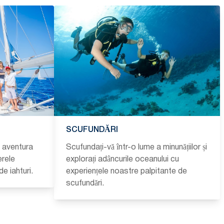
SCUFUNDĂRI
i aventura
Scufundați-vă într-o lume a minunățiilor și
erele
explorați adâncurile oceanului cu
de iahturi.
experiențele noastre palpitante de
scufundări.