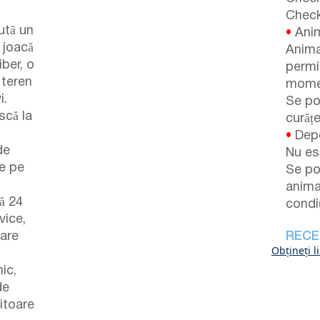
Check
aută un
•
Anim
e joacă
Anima
iber, o
permi
n teren
momen
i.
Se po
scă la
curăț
•
Depo
de
Nu es
de pe
Se po
anima
ă 24
condiț
vice,
care
RECE
Obțineți l
ic,
de
itoare