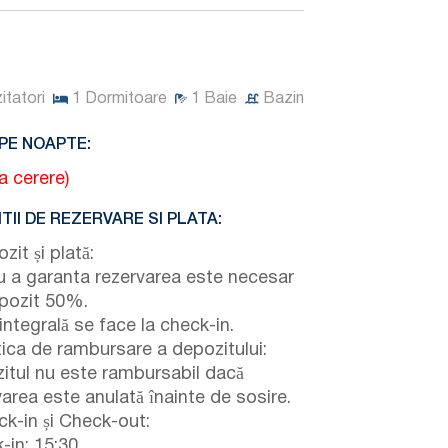
zitatori
1
Dormitoare
1
Baie
Bazin
PE NOAPTE:
la cerere)
TII DE REZERVARE SI PLATA:
it și plată:
u a garanta rezervarea este necesar
pozit 50%.
integrală se face la check-in.
tica de rambursare a depozitului:
itul nu este rambursabil dacă
varea este anulată înainte de sosire.
k-in și Check-out:
-in: 15:30