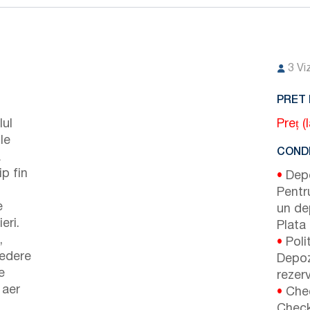
3
Vi
PRET 
lul
Preț (
le
CONDI
a
ip fin
•
Depoz
Pentr
e
un de
eri.
Plata 
,
•
Poli
vedere
Depoz
e
rezer
 aer
•
Chec
Check