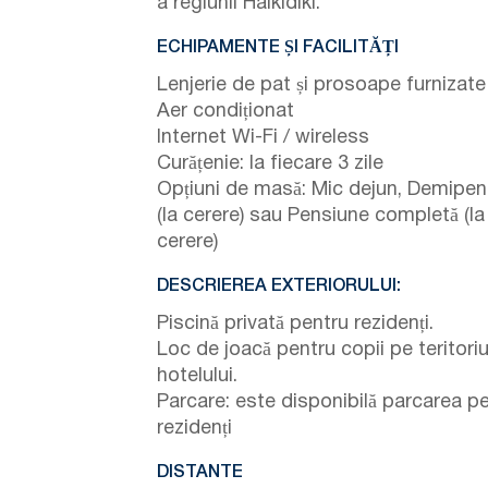
a regiunii Halkidiki.
ECHIPAMENTE ȘI FACILITĂȚI
Lenjerie de pat și prosoape furnizate
Aer condiționat
Internet Wi-Fi / wireless
Curățenie: la fiecare 3 zile
Opțiuni de masă: Mic dejun, Demipen
(la cerere) sau Pensiune completă (la
cerere)
DESCRIEREA EXTERIORULUI:
Piscină privată pentru rezidenți.
Loc de joacă pentru copii pe teritoriu
hotelului.
Parcare: este disponibilă parcarea p
rezidenți
DISTANTE