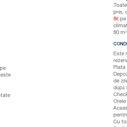
Toate 
preț, 
8€
pe 
clima
80 m²
t
CONDI
Este 
rezer
Plata
 pe
Depoz
 este
de zil
după 5
Check
etate
Orele 
Aceas
pentr
Cu to