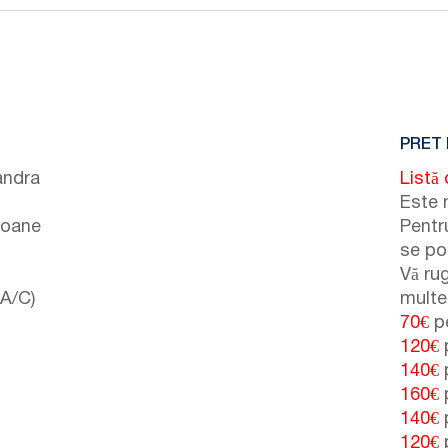
PRET 
andra
Listă 
Este 
soane
Pentru
se po
Vă ru
(A/C)
multe 
70€
pe
120€
p
140€
p
160€
p
140€
p
120€
p