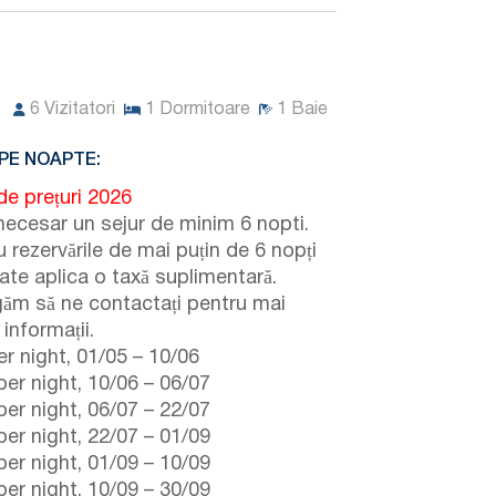
6
Vizitatori
1
Dormitoare
1
Baie
PE NOAPTE:
de prețuri 2026
necesar un sejur de minim 6 nopti.
 rezervările de mai puțin de 6 nopți
ate aplica o taxă suplimentară.
găm să ne contactați pentru mai
informații.
r night,
01/05
–
10/06
er night,
10/06
–
06/07
er night,
06/07
–
22/07
er night,
22/07
–
01/09
er night,
01/09
–
10/09
er night,
10/09
–
30/09