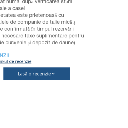
zat numai după verificarea stării
ale a casei
ietatea este prietenoasă cu
lele de companie de talie mică și
e confirmată în timpul rezervării
fi necesare taxe suplimentare pentru
de curățenie și depozit de daune)
NZII
inkul de recenzie
Lasă o recenzie