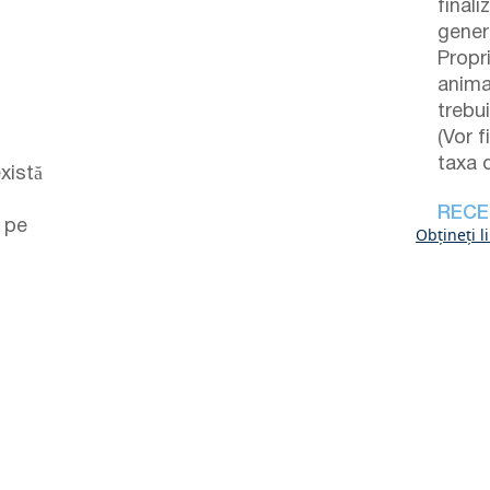
finali
gener
Propr
anima
trebui
(Vor 
taxa 
xistă
RECE
ă pe
Obțineți l