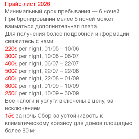
Прайс-лист 2026
Минимальный срок пребывания — 6 ночей.
При бронировании менее 6 ночей может
взиматься дополнительная плата.
Для получения более подробной информации
свяжитесь с нами.
220€
per night,
01/05
–
10/06
300€
per night,
10/06
–
06/07
400€
per night,
06/07
–
22/07
500€
per night,
22/07
–
22/08
400€
per night,
22/08
–
01/09
300€
per night,
01/09
–
10/09
250€
per night,
10/09
–
30/09
Все налоги и услуги включены в цену, за
исключением
15€
за ночь Сбор за устойчивость к
климатическому кризису для домов площадью
более 80 м²