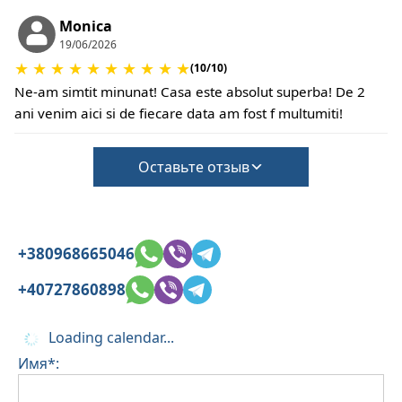
Monica
19/06/2026
★
★
★
★
★
★
★
★
★
★
(10/10)
Ne-am simtit minunat! Casa este absolut superba! De 2
ani venim aici si de fiecare data am fost f multumiti!
Оставьте отзыв
+380968665046
+40727860898
Loading calendar...
Имя*: