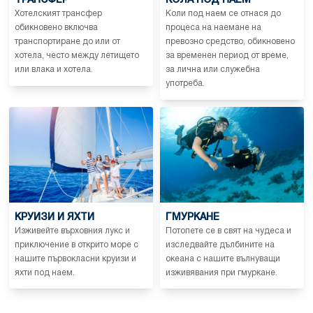
ТРАНСФЕР
КОЛА ПОД НАЕМ
Хотелският трансфер
Коли под наем се отнася до
обикновено включва
процеса на наемане на
транспортиране до или от
превозно средство, обикновено
хотела, често между летището
за временен период от време,
или влака и хотела.
за лична или служебна
употреба.
КРУИЗИ И ЯХТИ
ГМУРКАНЕ
Изживейте върховния лукс и
Потопете се в свят на чудеса и
приключение в открито море с
изследвайте дълбините на
нашите първокласни круизи и
океана с нашите вълнуващи
яхти под наем.
изживявания при гмуркане.