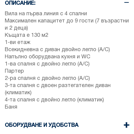
ОПИСАНИЕ:
Вила на първа линия с 4 спални
Максимален капацитет до 9 гости (7 възрастни
и 2 деца)
Къщата е 130 м2
1-ви етаж
Всекидневна с диван двойно легло (A/C)
Напълно оборудвана кухня и WC
1-ва спалня с двойно легло (A/C)
Партер
2-ра спалня с двойно легло (A/C)
3-та спалня с двоен разтегателен диван
(климатик)
4-та спалня с двойно легло (климатик)
Баня
ОБОРУДВАНЕ И УДОБСТВА