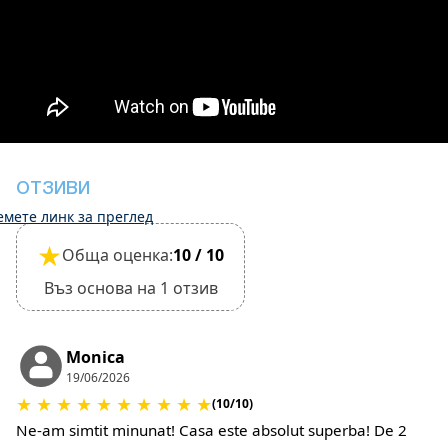
ч
Това място за настаняване не изисква депозит
за щети по време на настаняване
Освобождаването обаче може да бъде
завършено само след проверка на общото
състояние на къщата
Мястото за настаняване е подходящо за
малки домашни любимци и трябва да бъде
ОТЗИВИ
потвърдено по време на резервацията
емете линк за преглед
(Ще се изискват допълнителни такси за
★
Обща оценка:
10 / 10
почистване на домашни любимци и депозит за
щети)
Въз основа на 1 отзив
Monica
19/06/2026
★
★
★
★
★
★
★
★
★
★
(10/10)
Ne-am simtit minunat! Casa este absolut superba! De 2