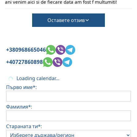
ani venim aici si de fiecare data am fost f multumiti!
Оставете отзив
+380968665046
+40727860898
Loading calendar...
Първо име*:
Фамилия*:
Стараната ти*: