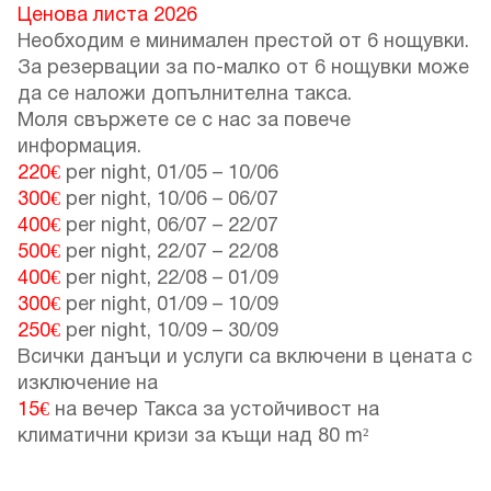
Ценова листа 2026
Необходим е минимален престой от 6 нощувки.
За резервации за по-малко от 6 нощувки може
да се наложи допълнителна такса.
Моля свържете се с нас за повече
информация.
220€
per night,
01/05
–
10/06
300€
per night,
10/06
–
06/07
400€
per night,
06/07
–
22/07
500€
per night,
22/07
–
22/08
400€
per night,
22/08
–
01/09
300€
per night,
01/09
–
10/09
250€
per night,
10/09
–
30/09
Всички данъци и услуги са включени в цената с
изключение на
15€
на вечер Такса за устойчивост на
климатични кризи за къщи над 80 m²