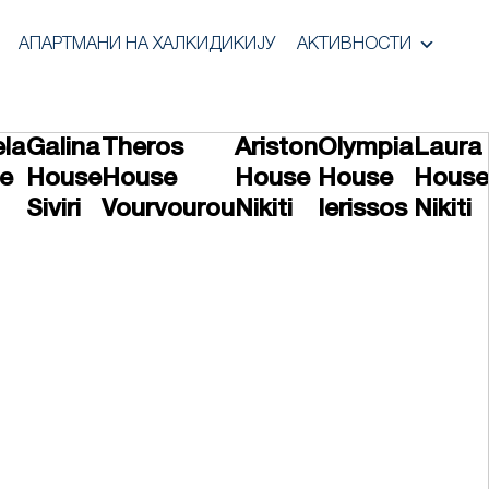
АПАРТМАНИ НА ХАЛКИДИКИЈУ
АКТИВНОСТИ
ela
Galina
Theros
Ariston
Olympia
Laura
e
House
House
House
House
House
Siviri
Vourvourou
Nikiti
Ierissos
Nikiti