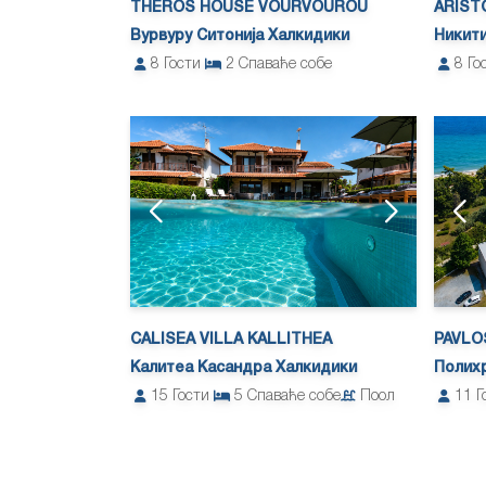
THEROS HOUSE VOURVOUROU
ARIST
Вурвуру Ситонија Халкидики
Никити
8
Гости
2
Спаваће собе
8
Го
CALISEA VILLA KALLITHEA
PAVLO
Калитеа Касандра Халкидики
Полих
15
Гости
5
Спаваће собе
Поол
11
Г