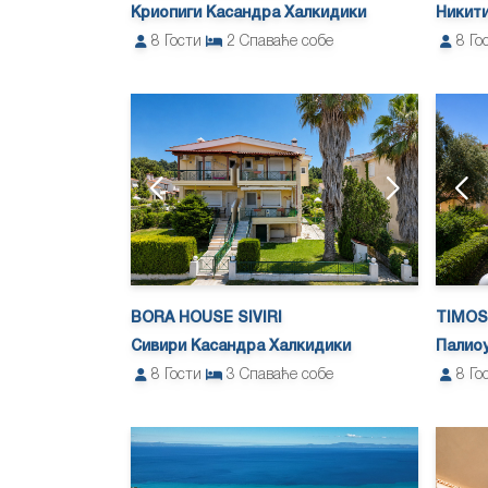
Криопиги Касандра Халкидики
Никити
8
Гости
2
Спаваће собе
8
Го
BORA HOUSE SIVIRI
TIMOS
Сивири Касандра Халкидики
Палио
8
Гости
3
Спаваће собе
8
Го