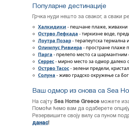
Популарне дестинације
Грчка нуди нешто за сваког, а сваки р
Халкидики
- пешчане плаже, живахни
Острво Лефкада
- тиркизне воде, пре
Лоутра Позар
- терапеутска термална
Олимпус Ривиера
- простране плаже 
Парга
- прелепо место са шармантним 
Серрес
- мирно место за одмор далеко 
Острво Тасос
- зелени предели, криста
Солуна
- живо градско окружење са бо
Ваш одмор из снова са Sea H
На сајту
Sea Home Greece
можете иза
Помоћи ћемо вам да одаберете опцију
Резервишите своју вилу са пуном под
данас
!