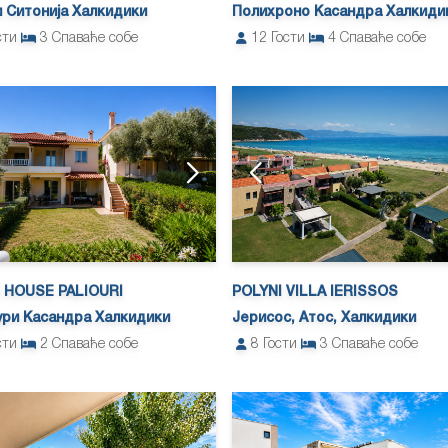
 Ситонија Халкидики
Полихроно Касандра Халкиди
сти
3
Спаваће собе
12
Гости
4
Спаваће собе
 HOUSE PALIOURI
POLYNI VILLA IERISSOS
ури Касандра Халкидики
Јерисос, Атос, Халкидики
сти
2
Спаваће собе
8
Гости
3
Спаваће собе