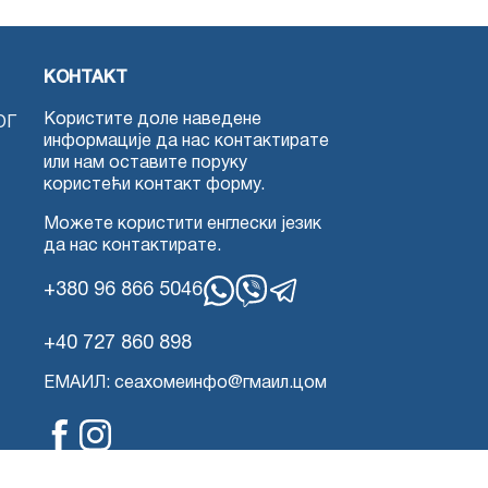
КОНТАКТ
Користите доле наведене
ОГ
информације да нас контактирате
или нам оставите поруку
користећи контакт форму.
Можете користити енглески језик
да нас контактирате.
+380 96 866 5046
WhatsApp
Вајбер
Телеграм
+40 727 860 898
ЕМАИЛ: сеахомеинфо@гмаил.цом
Фејсбук
Инстаграм