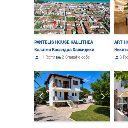
PANTELIS HOUSE KALLITHEA
ART HO
Калитеа Касандра Халкидики
Никити
11
Гости
2
Спаваће собе
8
Го