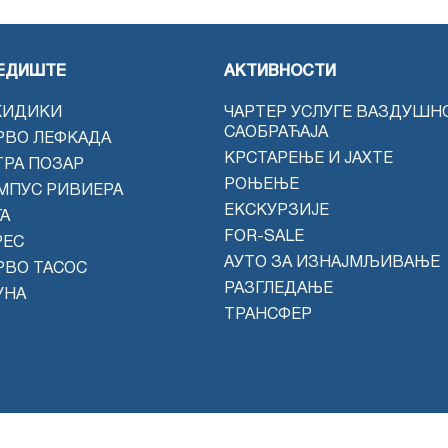
ЕДИШТЕ
АКТИВНОСТИ
КИДИКИ
ЧАРТЕР УСЛУГЕ ВАЗДУШН
САОБРАЋАЈА
РВО ЛЕФКАДА
КРСТАРЕЊЕ И ЈАХТЕ
ТРА ПОЗАР
РОЊЕЊЕ
МПУС РИВИЕРА
ЕКСКУРЗИЈЕ
А
FOR-SALE
РЕС
АУТО ЗА ИЗНАЈМЉИВАЊЕ
РВО ТАСОС
РАЗГЛЕДАЊЕ
УНА
ТРАНСФЕР