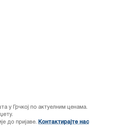
а у Грчкој по актуелним ценама.
џету.
је до пријаве.
Контактирајте нас