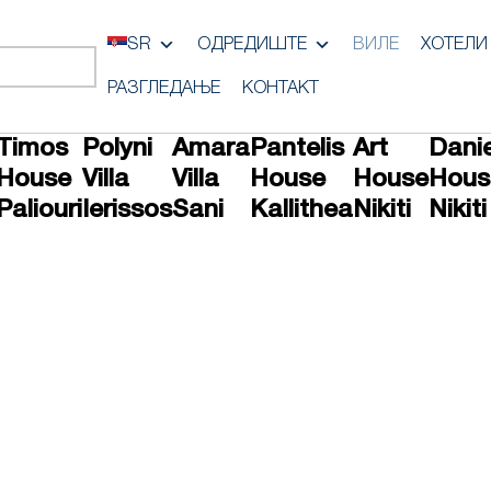
SR
ОДРЕДИШТЕ
ВИЛЕ
ХОТЕЛИ
РАЗГЛЕДАЊЕ
КОНТАКТ
Timos
Polyni
Amara
Pantelis
Art
Dani
House
Villa
Villa
House
House
Hous
Paliouri
Ierissos
Sani
Kallithea
Nikiti
Nikiti