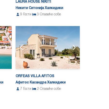
LAURA HOUSE NIKITI
Никити Ситонија Халкидики
9
Гости
3
Спаваће собе
ORFEAS VILLA AFITOS
ки
Афитос Касандра Халкидики
7
Гости
2
Спаваће собе