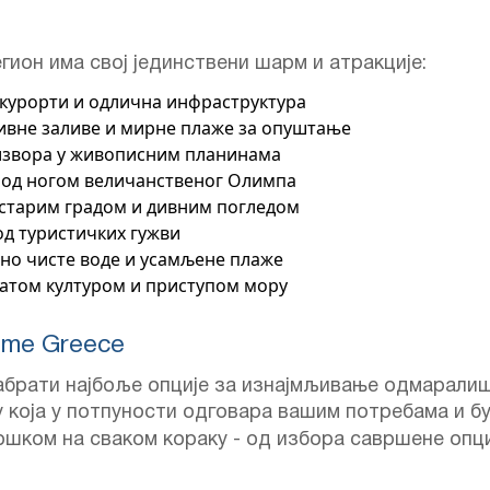
егион има свој јединствени шарм и атракције:
 курорти и одлична инфраструктура
дивне заливе и мирне плаже за опуштање
 извора у живописним планинама
под ногом величанственог Олимпа
старим градом и дивним погледом
од туристичких гужви
лно чисте воде и усамљене плаже
гатом културом и приступом мору
ome Greece
брати најбоље опције за изнајмљивање одмаралишт
 која у потпуности одговара вашим потребама и бу
ршком на сваком кораку - од избора савршене опци