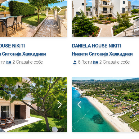
USE NIKITI
DANIELA HOUSE NIKITI
 Ситонија Халкидики
Никити Ситонија Халкидики
сти
2
Спаваће собе
6
Гости
2
Спаваће собе