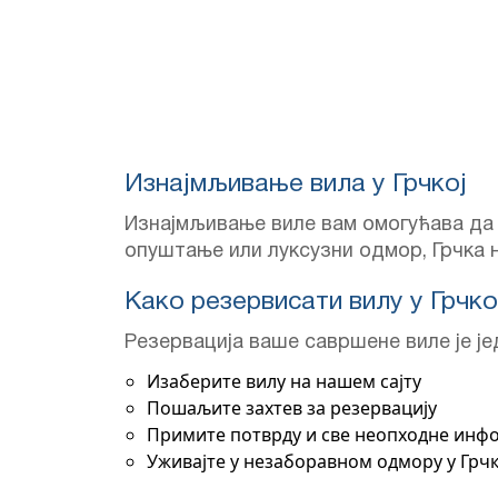
Изнајмљивање вила у Грчкој
Изнајмљивање вилe вам омогућава да 
опуштање или луксузни одмор, Грчка н
Како резервисати вилу у Грчко
Резервација ваше савршене вилe је ј
Изаберите вилу на нашем сајту
Пошаљите захтев за резервацију
Примите потврду и све неопходне инф
Уживајте у незаборавном одмору у Грчк