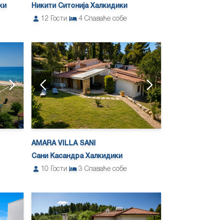
ки
Никити Ситонија Халкидики
12
Гости
4
Спаваће собе
AMARA VILLA SANI
Сани Касандра Халкидики
10
Гости
3
Спаваће собе