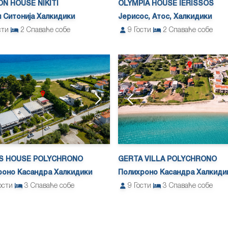
ON HOUSE NIKITI
OLYMPIA HOUSE IERISSOS
 Ситонија Халкидики
Јерисос, Атос, Халкидики
сти
2
Спаваће собе
9
Гости
2
Спаваће собе
S HOUSE POLYCHRONO
GERTA VILLA POLYCHRONO
роно Касандра Халкидики
Полихроно Касандра Халкиди
ости
3
Спаваће собе
9
Гости
3
Спаваће собе