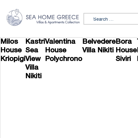
Skip to content
Search for:
Milos
Kastri
Valentina
Belvedere
Bora
House
Sea
House
Villa Nikiti
House
Kriopigi
View
Polychrono
Siviri
Villa
Nikiti