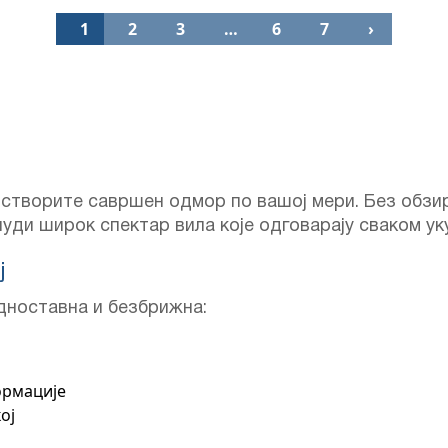
1
2
3
…
6
7
›
створите савршен одмор по вашој мери. Без обзи
уди широк спектар вила које одговарају сваком ук
ј
едноставна и безбрижна:
ормације
ој