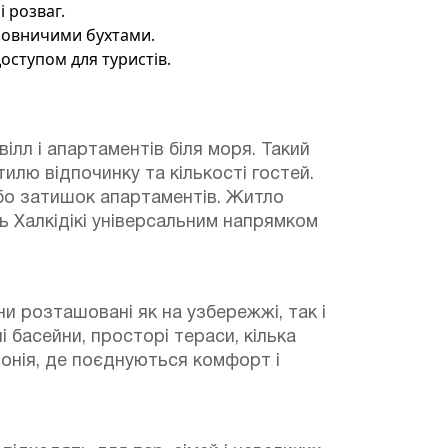
 розваг.
льовничими бухтами.
оступом для туристів.
вілл і апартаментів біля моря.
Такий
лю відпочинку та кількості гостей.
або затишок апартаментів.
Житло
ь Халкідікі універсальним напрямком
они розташовані як на узбережжі, так і
і басейни, просторі тераси, кілька
тонія, де поєднуються комфорт і