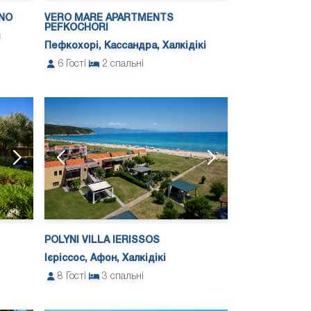
NO
VERO MARE APARTMENTS
PEFKOCHORI
Пефкохорі, Кассандра, Халкідікі
6
Гості
2
спальні
POLYNI VILLA IERISSOS
Ієріссос, Афон, Халкідікі
8
Гості
3
спальні