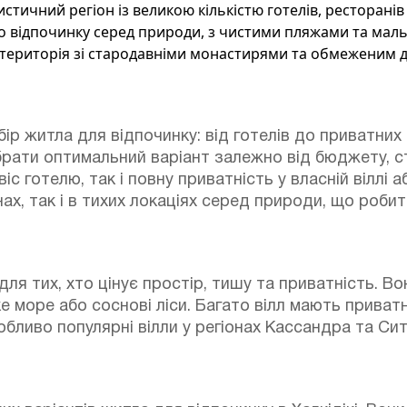
ичний регіон із великою кількістю готелів, ресторанів і
го відпочинку серед природи, з чистими пляжами та ма
територія зі стародавніми монастирями та обмеженим д
ір житла для відпочинку: від готелів до приватних 
ати оптимальний варіант залежно від бюджету, сти
с готелю, так і повну приватність у власній віллі 
ах, так і в тихих локаціях серед природи, що робит
 для тих, хто цінує простір, тишу та приватність. В
е море або соснові ліси.
Багато вілл мають приватн
бливо популярні вілли у регіонах Кассандра та Си