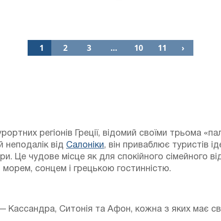
1
2
3
…
10
11
›
урортних регіонів Греції, відомий своїми трьома «
 неподалік від
Салоніки
, він приваблює туристів 
ури.
Це чудове місце як для спокійного сімейного від
я морем, сонцем і грецькою гостинністю.
— Кассандра, Ситонія та Афон, кожна з яких має св