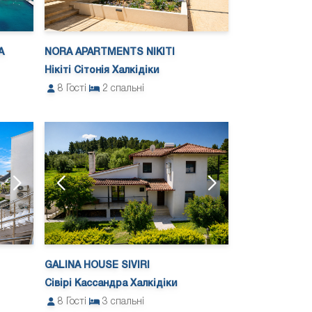
A
NORA APARTMENTS NIKITI
Нікіті Сітонія Халкідіки
8
Гості
2
спальні
GALINA HOUSE SIVIRI
Сівірі Кассандра Халкідіки
8
Гості
3
спальні