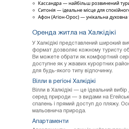
Кассандра
— найбільш розвинений турист
Ситонія
— ідеальне місце для спокійно
Афон (Агіон-Орос)
— унікальна духовна 
Оренда житла на Халкідікі
У Халкідікі представлений широкий виб
формат дозволяє кожному туристу обр
Ви можете обрати як комфортний серві
доступне як у жвавих курортних район
для будь-якого типу відпочинку.
Вілли в регіоні Халкідікі
Вілли в Халкідікі — це ідеальний вибір
серед природи — з видами на Егейськ
спалень і прямий доступ до пляжу.
Осо
мальовнича природа.
Апартаменти