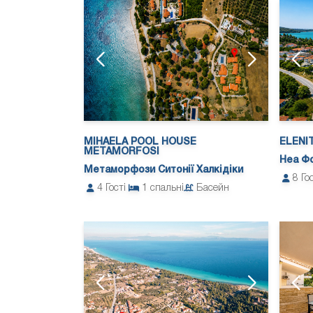
MIHAELA POOL HOUSE
ELENI
METAMORFOSI
Неа Фо
Метаморфози Ситонії Халкідіки
8
Го
4
Гості
1
спальні
Басейн