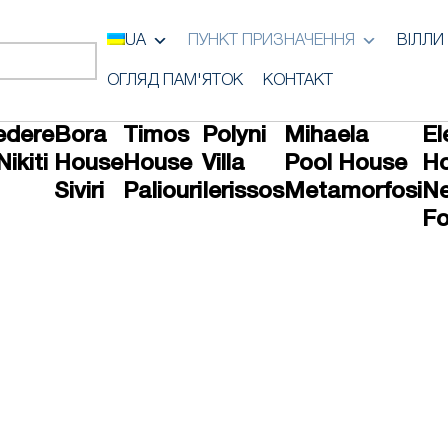
UA
ПУНКТ ПРИЗНАЧЕННЯ
ВІЛЛИ
ОГЛЯД ПАМ'ЯТОК
КОНТАКТ
edere
Bora
Timos
Polyni
Mihaela
El
Nikiti
House
House
Villa
Pool House
H
Siviri
Paliouri
Ierissos
Metamorfosi
N
F