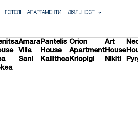
ГОТЕЛІ
АПАРТАМЕНТИ
ДІЯЛЬНОСТІ
enitsa
Amara
Pantelis
Orion
Art
Nec
ouse
Villa
House
Apartment
House
Ho
ea
Sani
Kallithea
Kriopigi
Nikiti
Pyr
okea