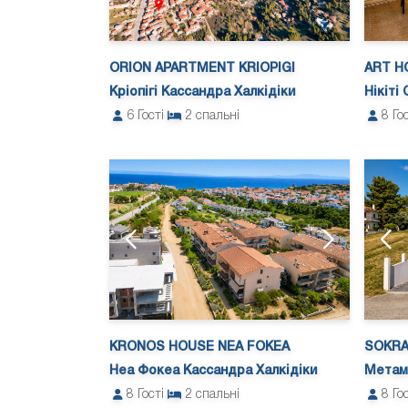
ORION APARTMENT KRIOPIGI
ART HO
Кріопігі Кассандра Халкідіки
Нікіті 
6
Гості
2
спальні
8
Го
KRONOS HOUSE NEA FOKEA
SOKRA
Неа Фокеа Кассандра Халкідіки
Метамо
8
Гості
2
спальні
8
Го