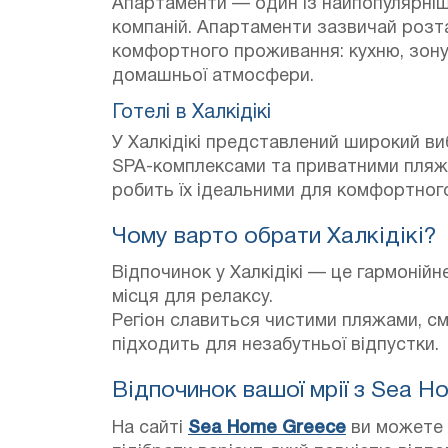
Апартаменти — один із найпопулярніши
компаній. Апартаменти зазвичай розта
комфортного проживання: кухню, зону
домашньої атмосфери.
Готелі в Халкідікі
У Халкідікі представлений широкий виб
SPA-комплексами та приватними пля
робить їх ідеальними для комфортного
Чому варто обрати Халкідікі?
Відпочинок у Халкідікі — це гармонійн
місця для релаксу.
Регіон славиться чистими пляжами, с
підходить для незабутньої відпустки.
Відпочинок вашої мрії з Sea H
На сайті
Sea Home Greece
ви можете 