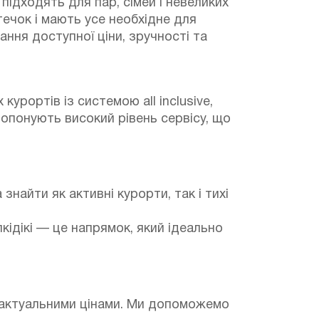
підходять для пар, сімей і невеликих
ечок і мають усе необхідне для
ння доступної ціни, зручності та
урортів із системою all inclusive,
ропонують високий рівень сервісу, що
найти як активні курорти, так і тихі
кідікі — це напрямок, який ідеально
 актуальними цінами. Ми допоможемо