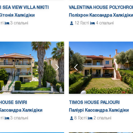
 SEA VIEW VILLA NIKITI
VALENTINA HOUSE POLYCHRO
Сітонія Халкідіки
Поліхрон Кассандра Халкідіки
сті
3
спальні
12
Гості
4
спальні
HOUSE SIVIRI
TIMOS HOUSE PALIOURI
 Кассандра Халкідіки
Паліурі Кассандра Халкідіки
сті
3
спальні
8
Гості
2
спальні