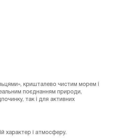
пальцями», кришталево чистим морем і
ідеальним поєднанням природи,
починку, так і для активних
ій характер і атмосферу.