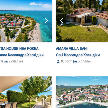
TSA HOUSE NEA FOKEA
AMARA VILLA SANI
кеа Кассандра Халкідіки
Сані Кассандра Халкідіки
сті
2
спальні
10
Гості
3
спальні