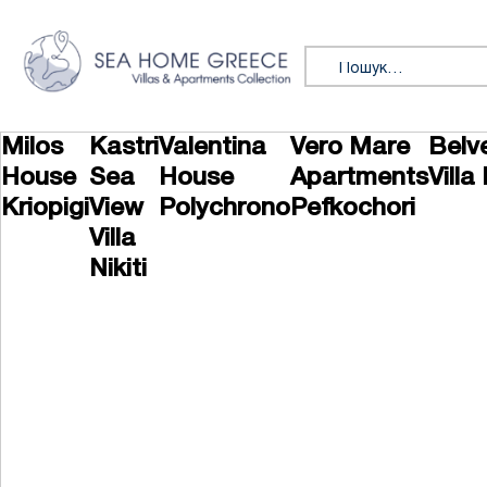
Перейти до змісту
Пошук:
Milos
Kastri
Valentina
Vero Mare
Belv
House
Sea
House
Apartments
Villa 
Kriopigi
View
Polychrono
Pefkochori
Villa
Nikiti