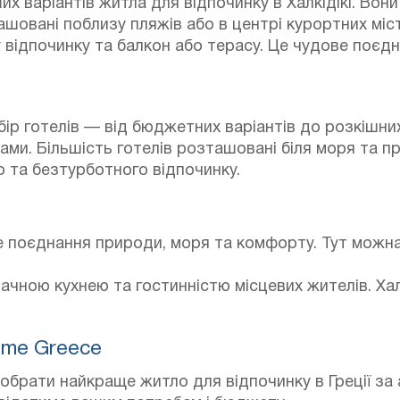
х варіантів житла для відпочинку в Халкідікі.
Вони 
шовані поблизу пляжів або в центрі курортних міст
 відпочинку та балкон або терасу.
Це чудове поєдна
ір готелів — від бюджетних варіантів до розкішних к
жами.
Більшість готелів розташовані біля моря та п
 та безтурботного відпочинку.
е поєднання природи, моря та комфорту. Тут можна з
мачною кухнею та гостинністю місцевих жителів.
Хал
ome Greece
обрати найкраще житло для відпочинку в Греції за