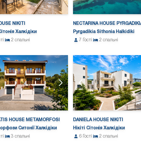
USE NIKITI
NECTARINA HOUSE PYRGADIKI
Сітонія Халкідіки
Pyrgadikia Sithonia Halkidiki
сті
2
спальні
7
Гості
2
спальні
TIS HOUSE METAMORFOSI
DANIELA HOUSE NIKITI
рфози Ситонії Халкідіки
Нікіті Сітонія Халкідіки
сті
3
спальні
6
Гості
2
спальні