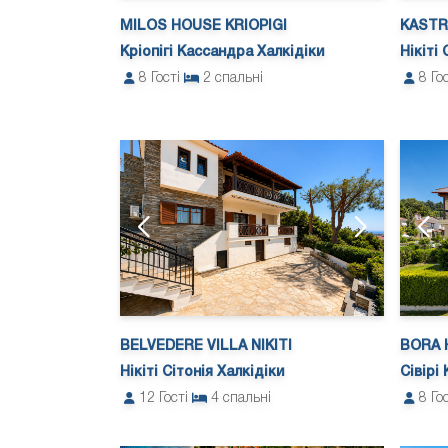
MILOS HOUSE KRIOPIGI
KASTRI
Кріопігі Кассандра Халкідіки
Нікіті 
8
Гості
2
спальні
8
Го
BELVEDERE VILLA NIKITI
BORA 
Нікіті Сітонія Халкідіки
Сівірі
12
Гості
4
спальні
8
Го