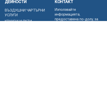
ДЕЙНОСТИ
КОНТАКТ
Използвайте
ВЪЗДУШНИ ЧАРТЪРНИ
информацията,
УСЛУГИ
предоставена по-долу, за
КРУИЗИ И ЯХТИ
да се свържете с нас или ни
ГМУРКАНЕ
оставете съобщение чрез
формата за контакт.
ЕКСКУРЗИИ
FOR-SALE
Можете да използвате
КОЛА ПОД НАЕМ
английски език, за да се
свържете с нас.
РАЗГЛЕЖДАНЕ НА
ЗАБЕЛЕЖИТЕЛНОСТИ
+380 96 866 5046
ТРАНСФЕР
WhatsApp
Вайбър
Телеграма
+40 727 860 898
ИМЕЙЛ:
seahomeinfo@gmail.com