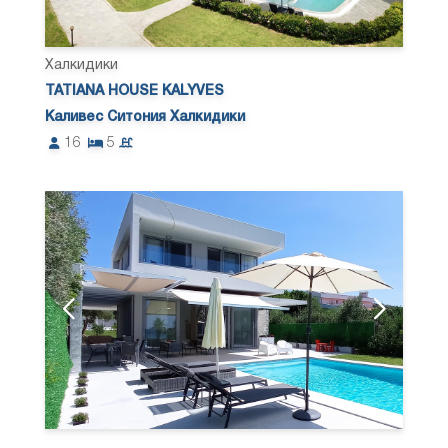
Халкидики
TATIANA HOUSE KALYVES
Каливес Ситония Халкидики
16
5