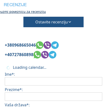
RECENZIJE
euzmi poveznicu za recenziju
Ostavite recenziju
+380968665046
+40727860898
Loading calendar...
Ime*:
Prezime*:
Vaša država*: