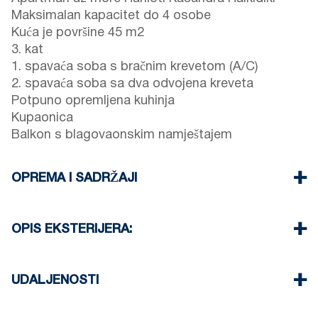
Maksimalan kapacitet do 4 osobe
Kuća je površine 45 m2
3. kat
1. spavaća soba s bračnim krevetom (A/C)
2. spavaća soba sa dva odvojena kreveta
Potpuno opremljena kuhinja
Kupaonica
Balkon s blagovaonskim namještajem
OPREMA I SADRŽAJI
Posteljina i ručnici
Jedan klima uređaj
OPIS EKSTERIJERA:
TV ravnog ekrana
Wi-Fi bežični
Javni vrt
Perilica za rublje
Gostima kuće na raspolaganju je jedno parkirno
UDALJENOSTI
Čišćenje jednom prilikom odjave
mjesto
Plaža 0 m