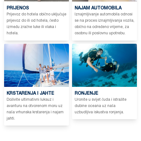
PRIJENOS
NAJAM AUTOMOBILA
Prijevoz do hotela obično uključuje
Iznajmljivanje automobila odnosi
prijevoz do ili od hotela, često
se na proces iznajmljivanja vozila,
između zračne luke ili vlaka i
obično na određeno vrijeme, za
hotela.
osobnu ili poslovnu upotrebu.
KRSTARENJA I JAHTE
RONJENJE
Doživite ultimativni luksuz i
Uronite u svijet čuda i istražite
avanturu na otvorenom moru uz
dubine oceana uz naša
naša vrhunska krstarenja i najam
uzbudljiva iskustva ronjenja.
jahti.