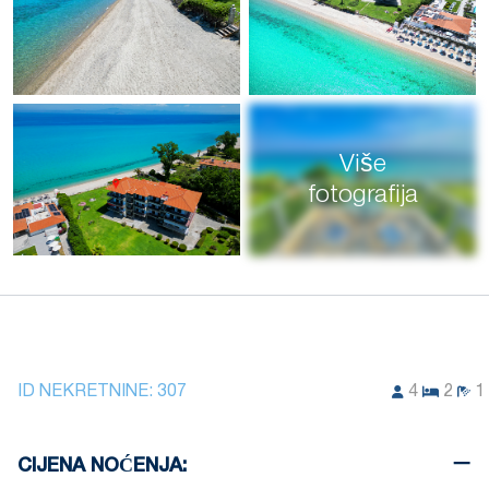
Više
fotografija
ID NEKRETNINE:
307
4
2
1
CIJENA NOĆENJA: