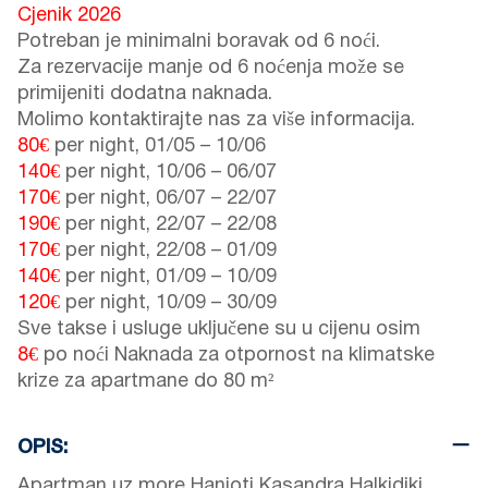
Cjenik 2026
Potreban je minimalni boravak od 6 noći.
Za rezervacije manje od 6 noćenja može se
primijeniti dodatna naknada.
Molimo kontaktirajte nas za više informacija.
80€
per night,
01/05
–
10/06
140€
per night,
10/06
–
06/07
170€
per night,
06/07
–
22/07
190€
per night,
22/07
–
22/08
170€
per night,
22/08
–
01/09
140€
per night,
01/09
–
10/09
120€
per night,
10/09
–
30/09
Sve takse i usluge uključene su u cijenu osim
8€
po noći Naknada za otpornost na klimatske
krize za apartmane do 80 m²
OPIS:
Apartman uz more Hanioti Kasandra Halkidiki