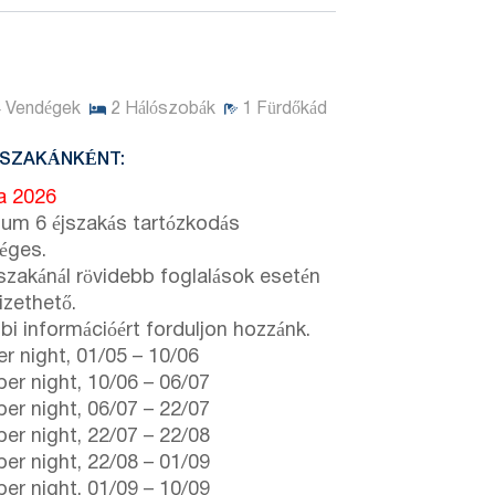
4
Vendégek
2
Hálószobák
1
Fürdőkád
JSZAKÁNKÉNT:
ta 2026
um 6 éjszakás tartózkodás
éges.
jszakánál rövidebb foglalások esetén
fizethető.
bi információért forduljon hozzánk.
r night,
01/05
–
10/06
er night,
10/06
–
06/07
er night,
06/07
–
22/07
er night,
22/07
–
22/08
er night,
22/08
–
01/09
er night,
01/09
–
10/09