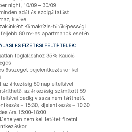
er night,
10/09
–
30/09
 minden adót és szolgáltatást
lmaz, kivéve
zakánként Klímakrízis-tűrőképességi
egfeljebb 80 m²-es apartmanok esetén
LÁSI ÉS FIZETÉSI FELTÉTELEK:
gatlan foglalásához 35% kaució
éges
jes összeget bejelentkezéskor kell
i
t az érkezésig 60 nap elteltével
atéríthető, az érkezésig számított 59
lteltével pedig vissza nem téríthető.
ntkezés – 15:30, kijelentkezés – 10:30
es óra 15:00-18:00
láshelyen nem kell letétet fizetni
entkezéskor