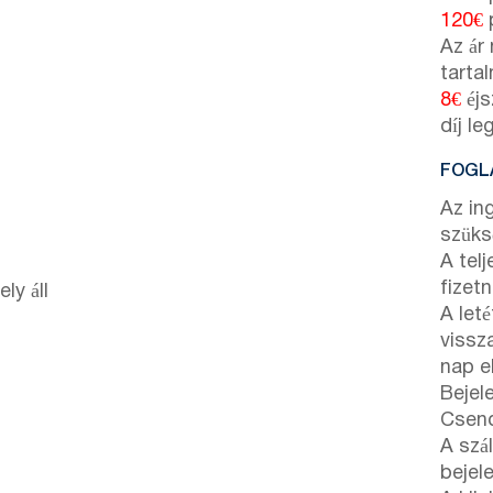
120€
p
Az ár
tarta
8€
éjs
díj l
FOGLA
Az in
szüks
A tel
fizetn
ly áll
A leté
vissz
nap e
Bejele
Csend
A szál
bejel