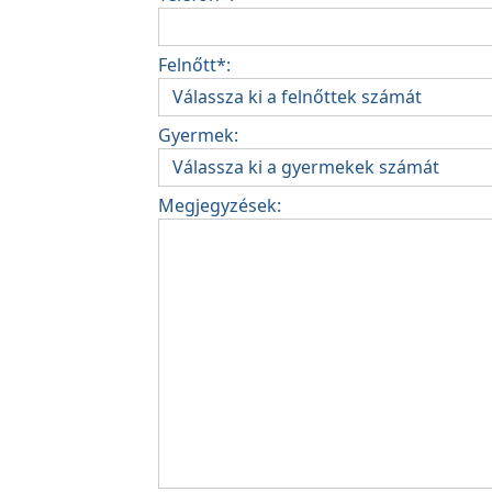
Felnőtt*:
Gyermek:
Megjegyzések: