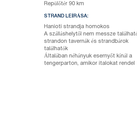
Repülőtér 90 km
STRAND LEÍRÁSA:
Hanioti strandja homokos
A szálláshelytől nem messze találhat
strandon tavernák és strandbárok
találhatók
Általában néhányuk esernyőt kínál a
tengerparton, amikor italokat rendel