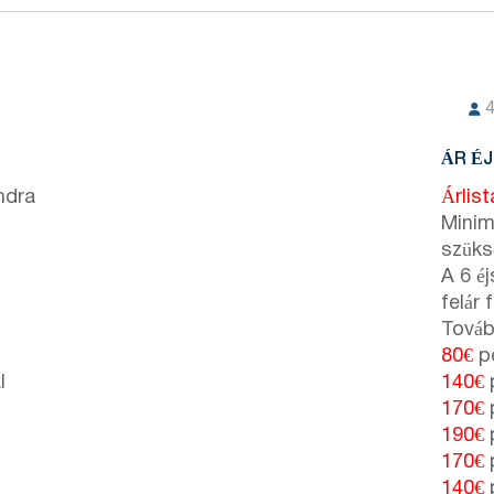
ÁR É
ndra
Árlis
Minim
szüks
A 6 é
felár 
Továb
80€
pe
l
140€
p
170€
p
190€
p
170€
p
140€
p