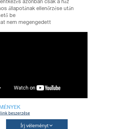
elentkezés azonban csak a ház
nos állapotának ellenőrzése után
hető be
llat nem megengedett
MÉNYEK
 link beszerzése
Írj véleményt