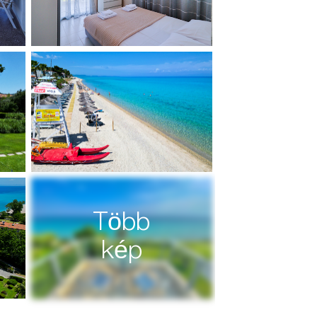
Több
kép