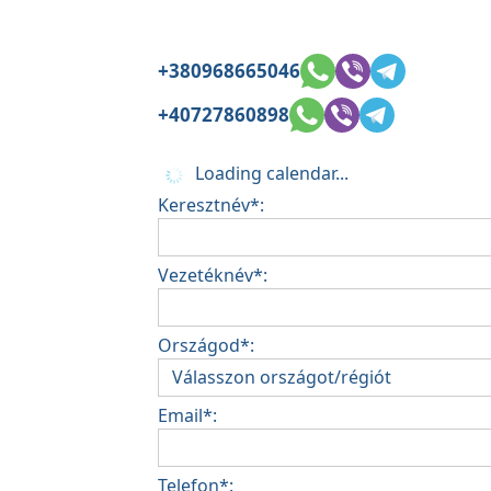
+380968665046
+40727860898
Loading calendar...
Keresztnév*:
Vezetéknév*:
Országod*:
Email*:
Telefon*: