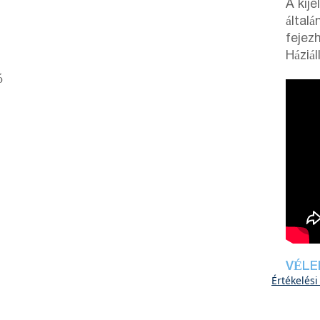
A kij
általá
fejez
Háziá
ó
VÉLE
Értékelési