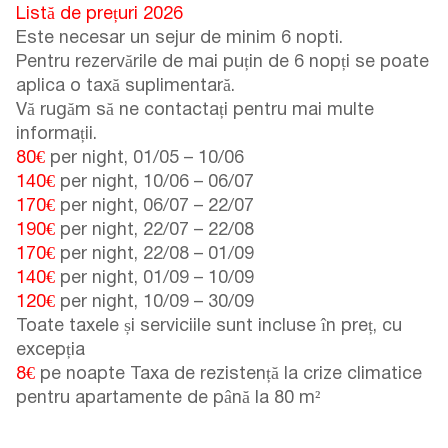
Listă de prețuri 2026
Este necesar un sejur de minim 6 nopti.
Pentru rezervările de mai puțin de 6 nopți se poate
aplica o taxă suplimentară.
Vă rugăm să ne contactați pentru mai multe
informații.
80€
per night,
01/05
–
10/06
140€
per night,
10/06
–
06/07
170€
per night,
06/07
–
22/07
190€
per night,
22/07
–
22/08
170€
per night,
22/08
–
01/09
140€
per night,
01/09
–
10/09
120€
per night,
10/09
–
30/09
Toate taxele și serviciile sunt incluse în preț, cu
excepția
8€
pe noapte Taxa de rezistență la crize climatice
pentru apartamente de până la 80 m²