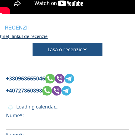
numai după verificarea stării generale a casei
Animalele de companie nu se acceptă
RECENZII
ineți linkul de recenzie
Lasă o recenzie
+380968665046
+40727860898
Loading calendar...
Nume*:
Nume*: