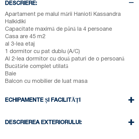
DESCRIERE:
Apartament pe malul mării Hanioti Kassandra
Halkidiki
Capacitate maximă de până la 4 persoane
Casa are 45 m2
al 3-lea etaj
1 dormitor cu pat dublu (A/C)
Al 2-lea dormitor cu două paturi de o persoană
Bucătărie complet utilată
Baie
Balcon cu mobilier de luat masa
ECHIPAMENTE ȘI FACILITĂȚI
Lenjerie de pat și prosoape
Un aparat de aer condiționat
DESCRIEREA EXTERIORULUI:
Televizor cu ecran plat
Wi-Fi wireless
Gradina Publica