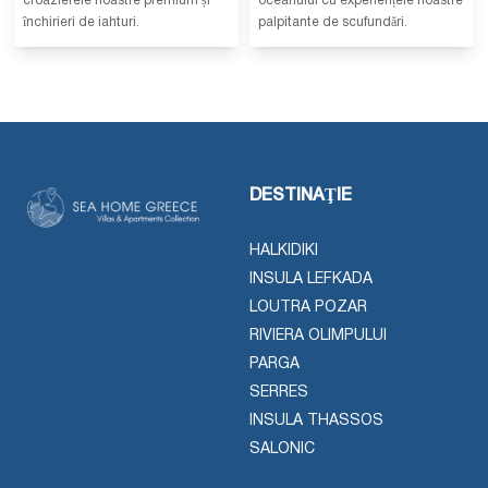
croazierele noastre premium și
oceanului cu experiențele noastre
închirieri de iahturi.
palpitante de scufundări.
DESTINAŢIE
HALKIDIKI
INSULA LEFKADA
LOUTRA POZAR
RIVIERA OLIMPULUI
PARGA
SERRES
INSULA THASSOS
SALONIC