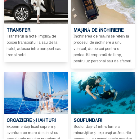
TRANSFER
MAȘINĂ DE ÎNCHIRIERE
Transferul la hotel implică de
Închirierea de mașini se referă la
obicei transportul la sau de la
procesul de închiriere a unui
hotel, adesea între aeroport sau
vehicul, de obicei pentru o
tren și hotel.
perioadă temporară de timp,
pentru uz personal sau de afaceri.
CROAZIERE ȘI IAHTURI
SCUFUNDĂRI
Experimentați luxul suprem și
Scufundați-vă într-o lume a
aventura pe mare deschisă cu
minunățiilor și explorați adâncurile