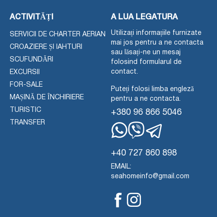
ACTIVITĂȚI
A LUA LEGATURA
Utilizați informațiile furnizate
SERVICII DE CHARTER AERIAN
mai jos pentru a ne contacta
CROAZIERE ȘI IAHTURI
sau lăsați-ne un mesaj
SCUFUNDĂRI
folosind formularul de
contact.
EXCURSII
FOR-SALE
Puteți folosi limba engleză
MAȘINĂ DE ÎNCHIRIERE
pentru a ne contacta.
TURISTIC
+380 96 866 5046
TRANSFER
WhatsApp
Viber
Telegramă
+40 727 860 898
EMAIL:
seahomeinfo@gmail.com
Facebook
Instagram