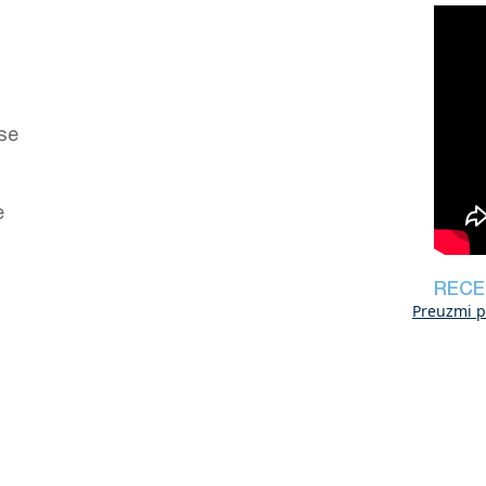
 se
e
RECE
Preuzmi p