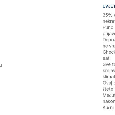
UVJET
35% d
nekre
Puno p
prijav
Depoz
ne vr
Check
sati
Sve t
u
smješ
klima
Ovaj 
štete 
Međut
nakon
Kućni