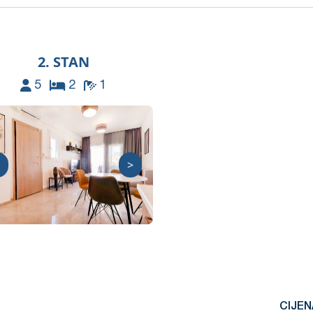
2. STAN
5
2
1
>
CIJEN