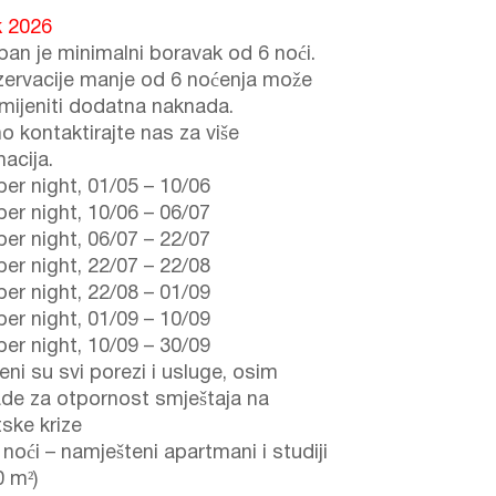
k 2026
ban je minimalni boravak od 6 noći.
zervacije manje od 6 noćenja može
imijeniti dodatna naknada.
o kontaktirajte nas za više
acija.
er night,
01/05
–
10/06
er night,
10/06
–
06/07
er night,
06/07
–
22/07
er night,
22/07
–
22/08
er night,
22/08
–
01/09
er night,
01/09
–
10/09
er night,
10/09
–
30/09
eni su svi porezi i usluge, osim
de za otpornost smještaja na
tske krize
noći – namješteni apartmani i studiji
0 m²)