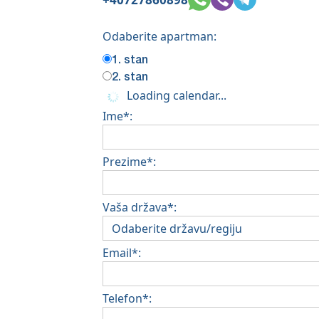
Odaberite apartman:
1. stan
2. stan
Loading calendar...
Ime*:
Prezime*:
Vaša država*:
Email*:
Telefon*: