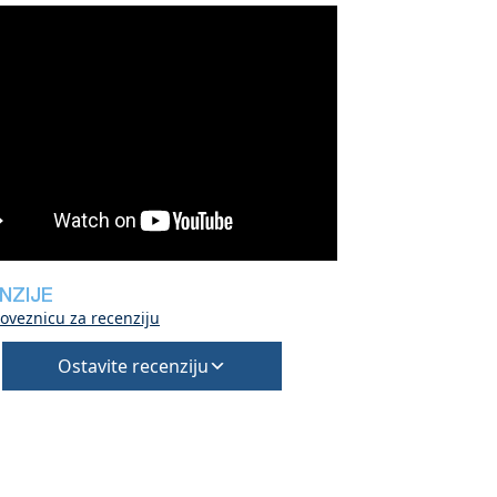
NZIJE
oveznicu za recenziju
Ostavite recenziju