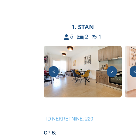
1. STAN
5
2
1
<
>
<
ID NEKRETNINE:
220
OPIS: