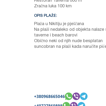
Restoran Taverna 600 m
Zračna luka 100 km
OPIS PLAŽE:
Plaža u Nikitiju je pješčana
Na plaži nedaleko od objekta nalaze
taverne i beach barovi
Obično neki od njih nude besplatan
suncobran na plaži kada naručite pić
+380968665046
+40727860898