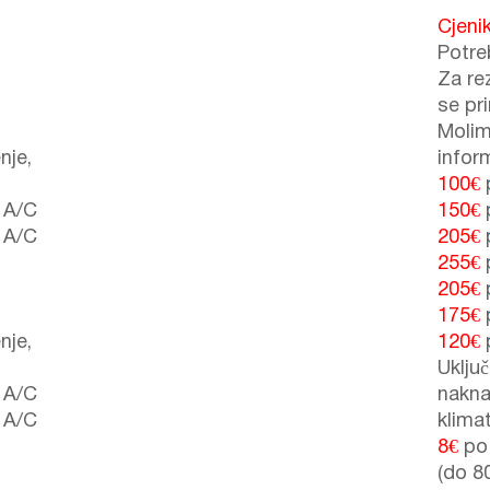
Cjeni
Potre
Za re
se pr
Molim
nje,
inform
100€
p
 A/C
150€
p
 A/C
205€
p
255€
p
205€
p
175€
p
nje,
120€
p
Uključ
 A/C
nakna
 A/C
klima
8€
po 
(do 8