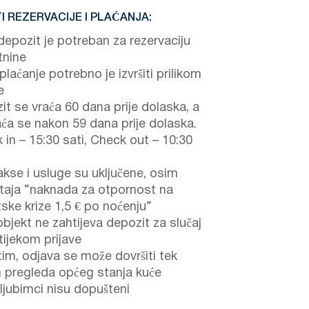
I REZERVACIJE I PLAĆANJA:
epozit je potreban za rezervaciju
tnine
laćanje potrebno je izvršiti prilikom
e
it se vraća 60 dana prije dolaska, a
aća se nakon 59 dana prije dolaska.
 in – 15:30 sati, Check out – 10:30
akse i usluge su uključene, osim
taja “naknada za otpornost na
tske krize 1,5 € po noćenju”
objekt ne zahtijeva depozit za slučaj
tijekom prijave
im, odjava se može dovršiti tek
 pregleda općeg stanja kuće
 ljubimci nisu dopušteni