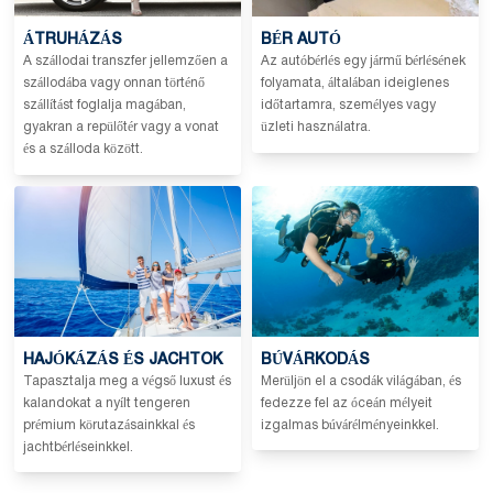
ÁTRUHÁZÁS
BÉR AUTÓ
A szállodai transzfer jellemzően a
Az autóbérlés egy jármű bérlésének
szállodába vagy onnan történő
folyamata, általában ideiglenes
szállítást foglalja magában,
időtartamra, személyes vagy
gyakran a repülőtér vagy a vonat
üzleti használatra.
és a szálloda között.
HAJÓKÁZÁS ÉS JACHTOK
BÚVÁRKODÁS
Tapasztalja meg a végső luxust és
Merüljön el a csodák világában, és
kalandokat a nyílt tengeren
fedezze fel az óceán mélyeit
prémium körutazásainkkal és
izgalmas búvárélményeinkkel.
jachtbérléseinkkel.