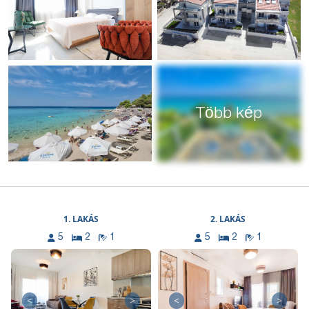
Több kép
1. LAKÁS
2. LAKÁS
5
2
1
5
2
1
<
>
<
>