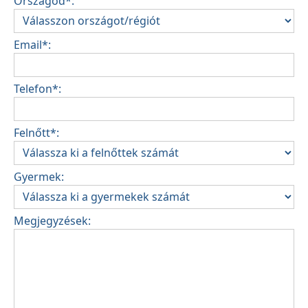
Országod*:
Email*:
Telefon*:
Felnőtt*:
Gyermek:
Megjegyzések: