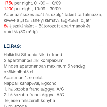
175€
per night,
01/09
–
10/09
120€
per night,
10/09
–
30/09
Az ár az összes adót és szolgáltatást tartalmazza,
kivéve a „szálláshelyi klímaválság-tűrési díjat”
8€
éjszakánként – Bútorozott apartmanok és
stúdiók (80 m²-ig)
LEÍRÁS:
Halkidiki Sithonia Nikiti strand
2 apartmanból álló komplexum
Minden apartmanban maximum 5 vendég
szállásolható el
Apartman 1. emelet
Nappali kanapéval, légkondi
1. hálószoba franciaággyal A/C
2. hálószoba franciaággyal A/C
Teljesen felszerelt konyha
Fürdőszoba