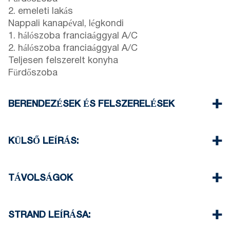
2. emeleti lakás
Nappali kanapéval, légkondi
1. hálószoba franciaággyal A/C
2. hálószoba franciaággyal A/C
Teljesen felszerelt konyha
Fürdőszoba
BERENDEZÉSEK ÉS FELSZERELÉSEK
Ágynemű és törölköző
Légkondíciónálás
KÜLSŐ LEÍRÁS:
Lapos kijelzőjű TV
Wi-Fi vezeték nélküli
Grillezés kérésre felár ellenében
Mosógép
Parkolni a komplexum előtti utcában van lehetőség
TÁVOLSÁGOK
Egyszeri takarítás kijelentkezéskor
Strand 450 m
Faluközpont 400 m
STRAND LEÍRÁSA:
Szupermarket 550 m