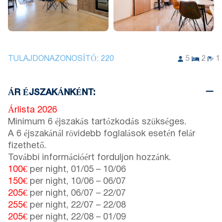
TULAJDONAZONOSÍTÓ:
220
5
2
1
ÁR ÉJSZAKÁNKÉNT:
Árlista 2026
Minimum 6 éjszakás tartózkodás szükséges.
A 6 éjszakánál rövidebb foglalások esetén felár
fizethető.
További információért forduljon hozzánk.
100€
per night,
01/05
–
10/06
150€
per night,
10/06
–
06/07
205€
per night,
06/07
–
22/07
255€
per night,
22/07
–
22/08
205€
per night,
22/08
–
01/09