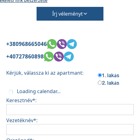
ékelési link beszerzése
Írj véleményt
+380968665046
+40727860898
Kérjük, válassza ki az apartmant:
1. lakás
2. lakás
Loading calendar...
Keresztnév*:
Vezetéknév*: