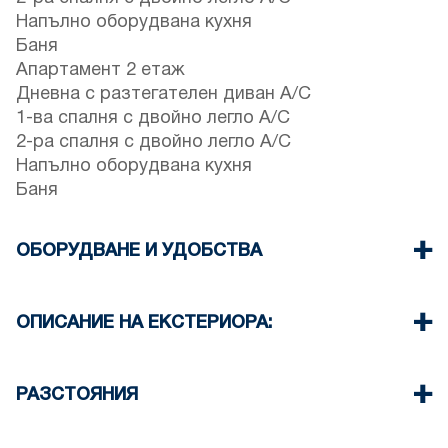
Напълно оборудвана кухня
Баня
Апартамент 2 етаж
Дневна с разтегателен диван A/C
1-ва спалня с двойно легло A/C
2-ра спалня с двойно легло A/C
Напълно оборудвана кухня
Баня
ОБОРУДВАНЕ И УДОБСТВА
Спално бельо и кърпи
Климатик
ОПИСАНИЕ НА ЕКСТЕРИОРА:
Телевизор с плосък екран
Безжичен Wi-Fi
Барбекю по заявка с доплащане
Пералня
Има възможност за паркиране на улицата
РАЗСТОЯНИЯ
Почистване веднъж при напускане
пред комплекса
Плаж 450м