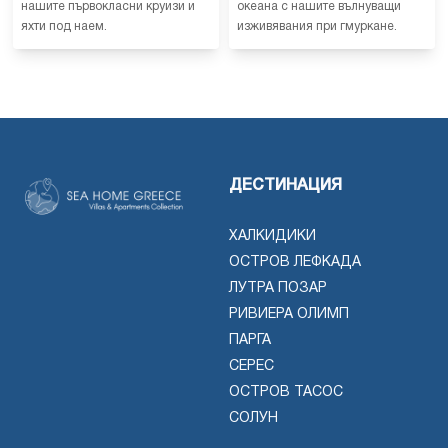
нашите първокласни круизи и
океана с нашите вълнуващи
яхти под наем.
изживявания при гмуркане.
ДЕСТИНАЦИЯ
ХАЛКИДИКИ
ОСТРОВ ЛЕФКАДА
ЛУТРА ПОЗАР
РИВИЕРА ОЛИМП
ПАРГА
СЕРЕС
ОСТРОВ ТАСОС
СОЛУН