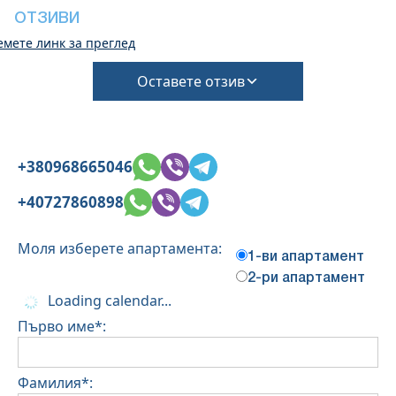
Освобождаването обаче може да бъде
ОТЗИВИ
завършено само след проверка на общото
емете линк за преглед
състояние на къщата
Не се допускат домашни любимци
Оставете отзив
+380968665046
+40727860898
Моля изберете апартамента:
1-ви апартамент
2-ри апартамент
Loading calendar...
Първо име*:
Фамилия*: