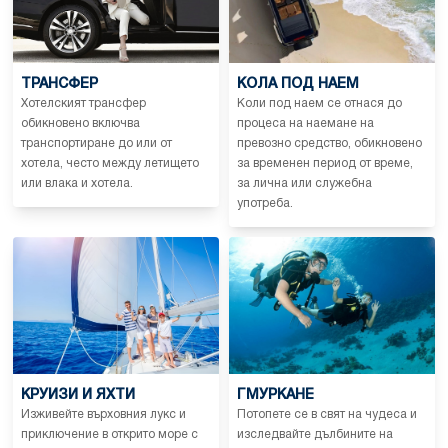
ТРАНСФЕР
КОЛА ПОД НАЕМ
Хотелският трансфер
Коли под наем се отнася до
обикновено включва
процеса на наемане на
транспортиране до или от
превозно средство, обикновено
хотела, често между летището
за временен период от време,
или влака и хотела.
за лична или служебна
употреба.
КРУИЗИ И ЯХТИ
ГМУРКАНЕ
Изживейте върховния лукс и
Потопете се в свят на чудеса и
приключение в открито море с
изследвайте дълбините на