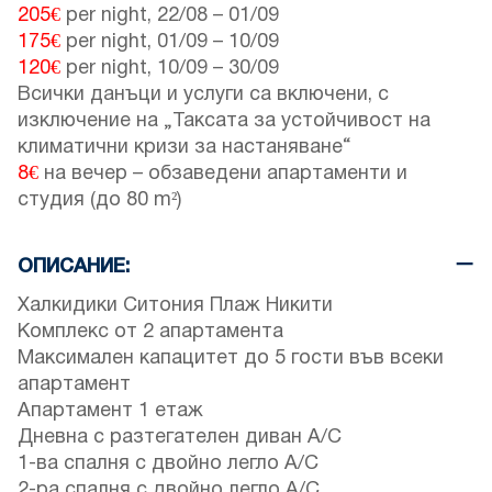
205€
per night,
22/08
–
01/09
175€
per night,
01/09
–
10/09
120€
per night,
10/09
–
30/09
Всички данъци и услуги са включени, с
изключение на „Таксата за устойчивост на
климатични кризи за настаняване“
8€
на вечер – обзаведени апартаменти и
студия (до 80 m²)
ОПИСАНИЕ:
Халкидики Ситония Плаж Никити
Комплекс от 2 апартамента
Максимален капацитет до 5 гости във всеки
апартамент
Апартамент 1 етаж
Дневна с разтегателен диван A/C
1-ва спалня с двойно легло A/C
2-ра спалня с двойно легло A/C