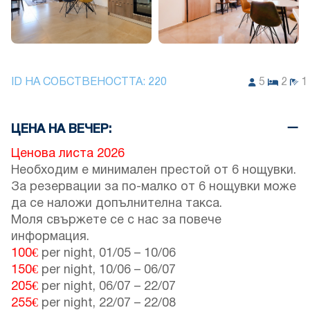
ID НА СОБСТВЕНОСТТА:
220
5
2
1
ЦЕНА НА ВЕЧЕР:
Ценова листа 2026
Необходим е минимален престой от 6 нощувки.
За резервации за по-малко от 6 нощувки може
да се наложи допълнителна такса.
Моля свържете се с нас за повече
информация.
100€
per night,
01/05
–
10/06
150€
per night,
10/06
–
06/07
205€
per night,
06/07
–
22/07
255€
per night,
22/07
–
22/08