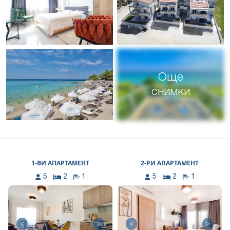
Още
снимки
1-ВИ АПАРТАМЕНТ
2-РИ АПАРТАМЕНТ
5
2
1
5
2
1
<
>
<
>