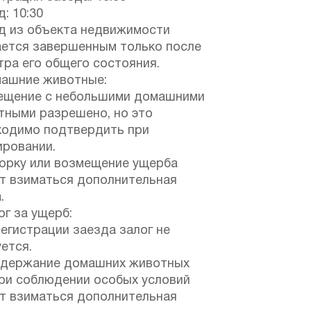
: 10:30
д из объекта недвижимости
ается завершенным только после
ра его общего состояния.
ашние животные:
ещение с небольшими домашними
тными разрешено, но это
ходимо подтвердить при
ировании.
борку или возмещение ущерба
т взиматься дополнительная
.
г за ущерб:
егистрации заезда залог не
ется.
одержание домашних животных
при соблюдении особых условий
т взиматься дополнительная