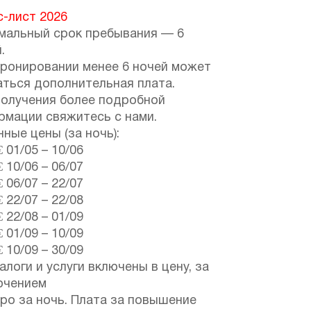
с-лист 2026
мальный срок пребывания — 6
.
бронировании менее 6 ночей может
аться дополнительная плата.
получения более подробной
рмации свяжитесь с нами.
ные цены (за ночь):
€
01/05
–
10/06
€
10/06
–
06/07
€
06/07
–
22/07
€
22/07
–
22/08
€
22/08
–
01/09
€
01/09
–
10/09
€
10/09
–
30/09
алоги и услуги включены в цену, за
ючением
вро за ночь. Плата за повышение