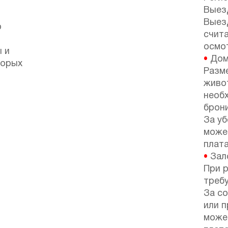
Выезд
Выез
о
счит
осмот
 и
•
Дом
торых
Разм
живо
необ
брон
За у
може
плата
•
Зало
При р
требу
За с
или 
може