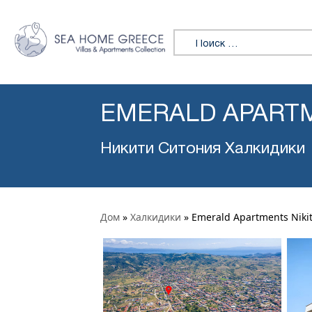
Искать:
EMERALD APARTM
Никити Ситония Халкидики
Дом
»
Халкидики
»
Emerald Apartments Nikit