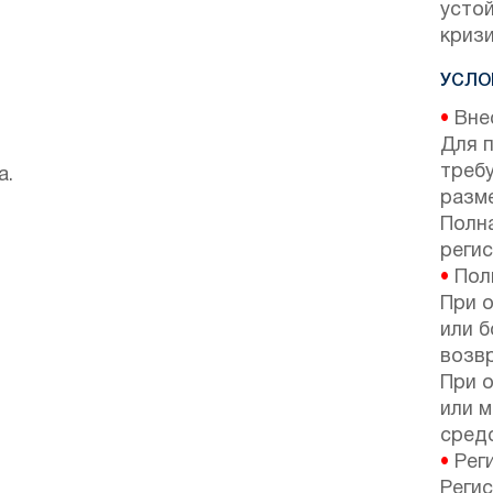
усто
кризи
УСЛО
•
Внес
Для 
требу
а.
разм
Полн
регис
•
Поли
При 
или б
возв
При 
или 
сред
•
Реги
Регис