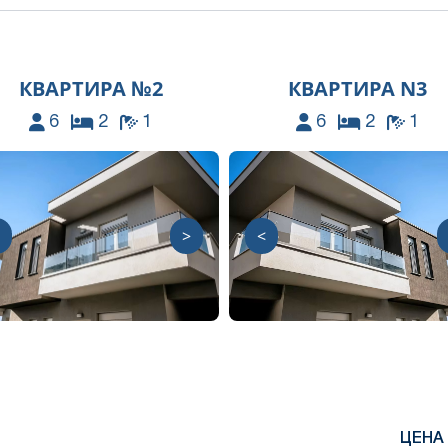
КВАРТИРА №2
КВАРТИРА N3
6
2
1
6
2
1
>
<
ЦЕНА 