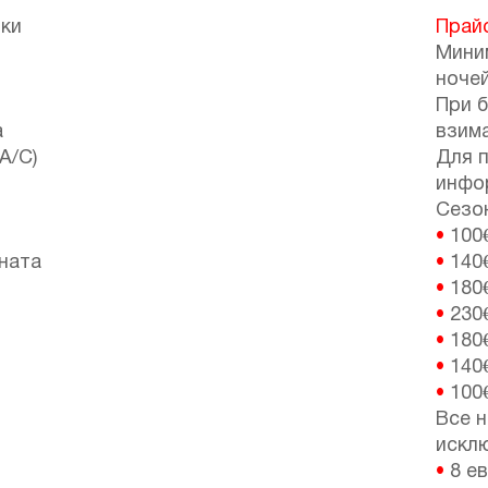
ики
Прай
Мини
ночей
При 
a
взим
(A/C)
Для 
инфо
Сезон
•
100
ната
•
140
•
180
•
230
•
180
•
140
•
100
Все н
искл
•
8 е