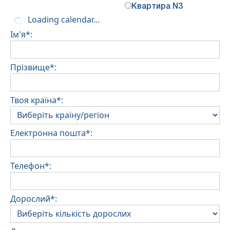
Квартира N3
Loading calendar...
Ім'я*:
Прізвище*:
Твоя країна*:
Електронна пошта*:
Телефон*:
Дорослий*: