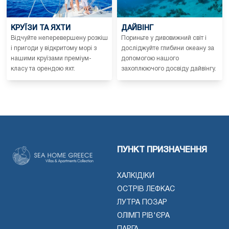
КРУЇЗИ ТА ЯХТИ
ДАЙВІНГ
Відчуйте неперевершену розкіш
Пориньте у дивовижний світ і
і пригоди у відкритому морі з
досліджуйте глибини океану за
нашими круїзами преміум-
допомогою нашого
класу та орендою яхт.
захоплюючого досвіду дайвінгу.
ПУНКТ ПРИЗНАЧЕННЯ
ХАЛКІДІКИ
ОСТРІВ ЛЕФКАС
ЛУТРА ПОЗАР
ОЛІМП РІВ'ЄРА