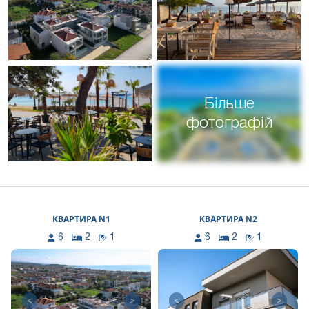
Більше
фотографій
КВАРТИРА N1
КВАРТИРА N2
6
2
1
6
2
1
<
>
<
>