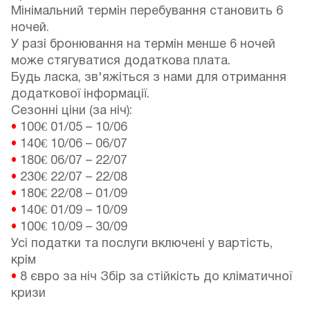
Мінімальний термін перебування становить 6
ночей.
У разі бронювання на термін менше 6 ночей
може стягуватися додаткова плата.
Будь ласка, зв'яжіться з нами для отримання
додаткової інформації.
Сезонні ціни (за ніч):
•
100€
01/05
–
10/06
•
140€
10/06
–
06/07
•
180€
06/07
–
22/07
•
230€
22/07
–
22/08
•
180€
22/08
–
01/09
•
140€
01/09
–
10/09
•
100€
10/09
–
30/09
Усі податки та послуги включені у вартість,
крім
•
8 євро за ніч Збір за стійкість до кліматичної
кризи