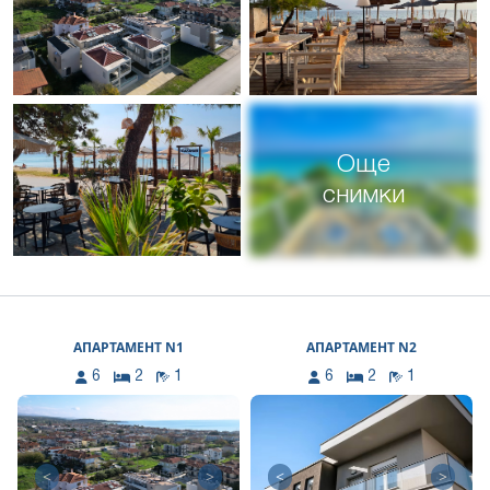
Още
снимки
АПАРТАМЕНТ N1
АПАРТАМЕНТ N2
6
2
1
6
2
1
<
>
<
>