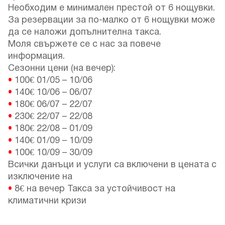
Необходим е минимален престой от 6 нощувки.
За резервации за по-малко от 6 нощувки може
да се наложи допълнителна такса.
Моля свържете се с нас за повече
информация.
Сезонни цени (на вечер):
•
100€
01/05
–
10/06
•
140€
10/06
–
06/07
•
180€
06/07
–
22/07
•
230€
22/07
–
22/08
•
180€
22/08
–
01/09
•
140€
01/09
–
10/09
•
100€
10/09
–
30/09
Всички данъци и услуги са включени в цената с
изключение на
•
8€ на вечер Такса за устойчивост на
климатични кризи