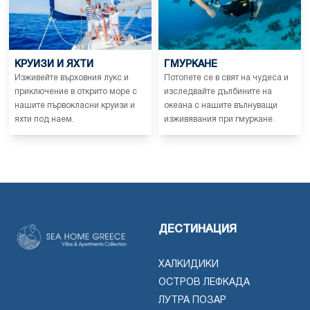
КРУИЗИ И ЯХТИ
ГМУРКАНЕ
Изживейте върховния лукс и
Потопете се в свят на чудеса и
приключение в открито море с
изследвайте дълбините на
нашите първокласни круизи и
океана с нашите вълнуващи
яхти под наем.
изживявания при гмуркане.
ДЕСТИНАЦИЯ
ХАЛКИДИКИ
ОСТРОВ ЛЕФКАДА
ЛУТРА ПОЗАР