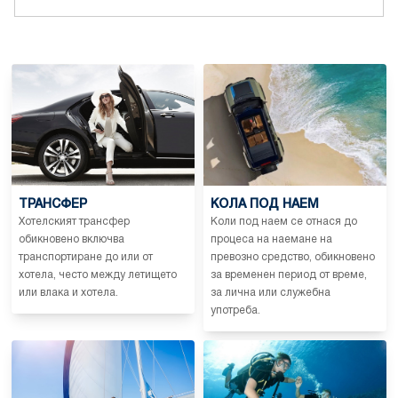
ТРАНСФЕР
КОЛА ПОД НАЕМ
Хотелският трансфер
Коли под наем се отнася до
обикновено включва
процеса на наемане на
транспортиране до или от
превозно средство, обикновено
хотела, често между летището
за временен период от време,
или влака и хотела.
за лична или служебна
употреба.