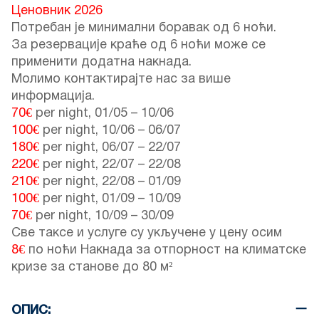
Ценовник 2026
Потребан је минимални боравак од 6 ноћи.
За резервације краће од 6 ноћи може се
применити додатна накнада.
Молимо контактирајте нас за више
информација.
70€
per night,
01/05
–
10/06
100€
per night,
10/06
–
06/07
180€
per night,
06/07
–
22/07
220€
per night,
22/07
–
22/08
210€
per night,
22/08
–
01/09
100€
per night,
01/09
–
10/09
70€
per night,
10/09
–
30/09
Све таксе и услуге су укључене у цену осим
8€
по ноћи Накнада за отпорност на климатске
кризе за станове до 80 м²
ОПИС: