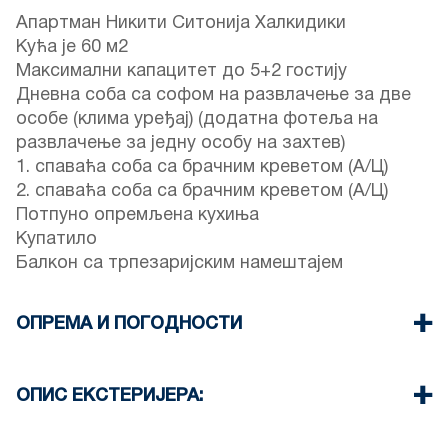
Апартман Никити Ситонија Халкидики
Кућа је 60 м2
Максимални капацитет до 5+2 гостију
Дневна соба са софом на развлачење за две
особе (клима уређај) (додатна фотеља на
развлачење за једну особу на захтев)
1. спаваћа соба са брачним креветом (А/Ц)
2. спаваћа соба са брачним креветом (А/Ц)
Потпуно опремљена кухиња
Купатило
Балкон са трпезаријским намештајем
ОПРЕМА И ПОГОДНОСТИ
Постељина и пешкири
Три клима уређаја
ОПИС ЕКСТЕРИЈЕРА:
Телевизор са равним екраном
Ви-Фи бежични
Тераса са трпезаријским намештајем (са