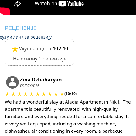
Објекат је погодан за мале кућне љубимце и
мора бити потврђен током резервације
(Биће потребни додатни трошкови за накнаду
за чишћење и депозит за штету)
РЕЦЕНЗИЈЕ
еузми линк за рецензију
★
Укупна оцена:
10 / 10
На основу 1 рецензије
Zina Dzhaharyan
09/07/2026
★
★
★
★
★
★
★
★
★
★
(10/10)
We had a wonderful stay at Aladia Apartment in Nikiti. The
apartment is beautifully renovated, with high-quality
furniture and everything needed for a comfortable stay. It
is very well equipped, including a washing machine,
dishwasher, air conditioning in every room, a barbecue