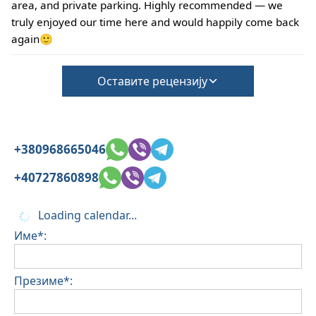
area, and private parking. Highly recommended — we
truly enjoyed our time here and would happily come back
again🙂
Оставите рецензију
+380968665046
+40727860898
Loading calendar...
Име*:
Презиме*: