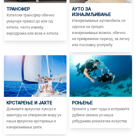
ТРАНСФЕР
АУТО ЗА
ИЗНАЈМЉИВАЊЕ
Хотелски трансфер обично
Изнајмљивање аутомобила се
укључује превоз до или од
односи на процес
хотела, често између
изнајмљивања возила, обично
аеродрома или воза и хотела.
на привремени период, за личну
или пословну употребу.
КРСТАРЕЊЕ И ЈАХТЕ
РОЊЕЊЕ
Доживите врхунски луксуз и
Уроните у свет чуда и истражите
авантуру на отвореном мору уз
дубине океана уз наша
наша врхунска крстарења и
узбудљива ронилачка искуства.
изнајмљивање јахти.