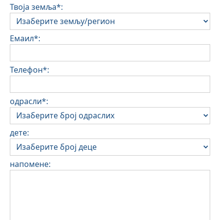
Твоја земља*:
Емаил*:
Телефон*:
одрасли*:
дете:
напомене: