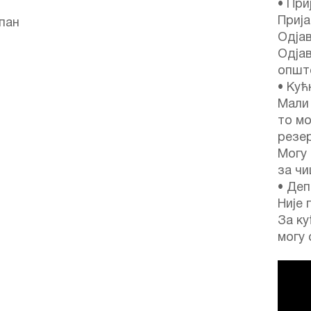
• При
Прија
упан
Одјав
Одјав
опште
• Кућ
Мали
то м
резер
Могу
за ч
• Деп
Није 
За ку
могу 