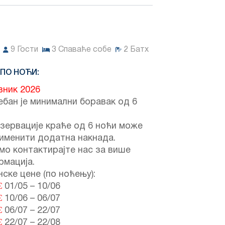
9
Гости
3
Спаваће собе
2
Батх
 ПО НОЋИ:
вник 2026
бан је минимални боравак од 6
зервације краће од 6 ноћи може
именити додатна накнада.
мо контактирајте нас за више
рмација.
ске цене (по ноћењу):
€
01/05
–
10/06
€
10/06
–
06/07
€
06/07
–
22/07
€
22/07
–
22/08