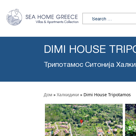
Search for:
DIMI HOUSE TRI
Трипотамос Ситонија Халк
Дом
»
Халкидики
»
Dimi House Tripotamos