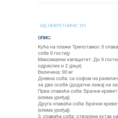
ИД НЕКРЕТНИНЕ:
191
ОПИС:
Кућа на плажи Трипотамос 3 спав
собе 9 гостију
Максимални капацитет: До 9 гостиј
одраслих и 2 деце)
Величина: 90 м²
Дневна соба: са софом на развла
за две особе (додатни лежај на за
Прва спаваћа соба: Брачни кревет
(клима уређај)
Друга спаваћа соба: Брачни креве
(клима уређај)
3. спаваћа соба: отворени кутак н