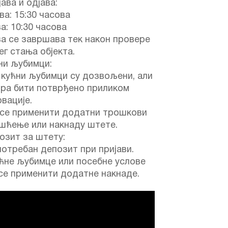
јава и одјава:
ва: 15:30 часова
а: 10:30 часова
а се завршава тек након провере
г стања објекта.
ни љубимци:
 кућни љубимци су дозвољени, али
ора бити потврђено приликом
вације.
 се применити додатни трошкови
ишћење или накнаду штете.
озит за штету:
потребан депозит при пријави.
ћне љубимце или посебне услове
се применити додатне накнаде.