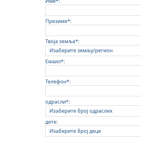
Име*:
Презиме*:
Твоја земља*:
Емаил*:
Телефон*:
одрасли*:
дете: