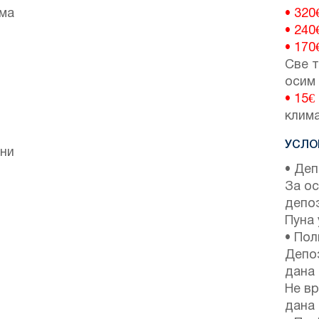
има
• 320
• 240
• 170
Све т
осим
• 15€
клим
УСЛО
ени
• Деп
За ос
депо
Пуна 
• Пол
Депоз
дана 
Не вр
дана 