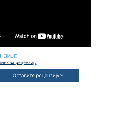
НЗИЈЕ
линк за рецензију
Оставите рецензију