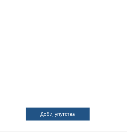
Добиј упутства