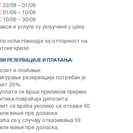
€
22/08
–
01/09
€
01/09
–
10/09
€
10/09
–
30/09
аксе и услуге су укључене у цену
по ноћи Накнада за отпорност на
атске кризе
ВИ РЕЗЕРВАЦИЈЕ И ПЛАЋАЊА:
озит и плаћање:
игурање резервације потребан је
зит 35%.
уплата се врши приликом пријаве.
итика повраћаја депозита:
ит се враћа уколико се откаже 60
или више пре доласка.
аћа се у случају отказивања 59
или мање пре доласка.