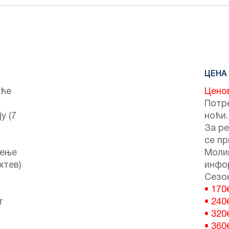
ЦЕНА
аће
Цено
Потре
у (7
ноћи.
За ре
се пр
чење
Моли
хтев)
инфо
Сезон
• 170
т
• 240
• 320
а
• 360