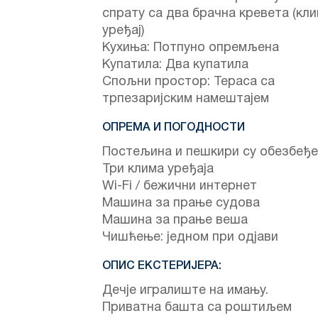
спрату са два брачна кревета (кл
уређај)
Кухиња: Потпуно опремљена
Купатила: Два купатила
Спољни простор: Тераса са
трпезаријским намештајем
ОПРЕМА И ПОГОДНОСТИ
Постељина и пешкири су обезбеђ
Три клима уређаја
Wi-Fi / бежични интернет
Машина за прање судова
Машина за прање веша
Чишћење: једном при одјави
ОПИС ЕКСТЕРИЈЕРА:
Дечје игралиште на имању.
Приватна башта са роштиљем