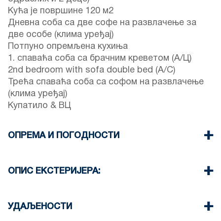
Кућа је површине 120 м2
Дневна соба са две софе на развлачење за
две особе (клима уређај)
Потпуно опремљена кухиња
1. спаваћа соба са брачним креветом (А/Ц)
2nd bedroom with sofa double bed (A/C)
Трећа спаваћа соба са софом на развлачење
(клима уређај)
Купатило & ВЦ
ОПРЕМА И ПОГОДНОСТИ
Постељина и пешкири
Четири клима уређаја
ОПИС ЕКСТЕРИЈЕРА:
Телевизор са равним екраном
Ви-Фи бежични
Private garden (with barbeque upon request)
Машина за прање веша
Постоји могућност паркирања на улици око
УДАЉЕНОСТИ
Cleaning once on check-out
имања (понекад нема довољно простора)