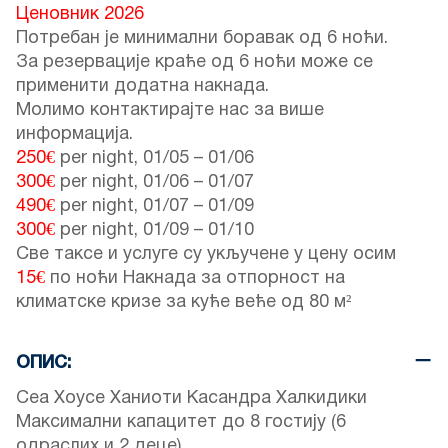
Ценовник 2026
Потребан је минимални боравак од 6 ноћи.
За резервације краће од 6 ноћи може се
применити додатна накнада.
Молимо контактирајте нас за више
информација.
250€
per night,
01/05
–
01/06
300€
per night,
01/06
–
01/07
490€
per night,
01/07
–
01/09
300€
per night,
01/09
–
01/10
Све таксе и услуге су укључене у цену осим
15€
по ноћи Накнада за отпорност на
климатске кризе за куће веће од 80 м²
ОПИС:
Сеа Хоусе Ханиоти Касандра Халкидики
Максимални капацитет до 8 гостију (6
одраслих и 2 деце)