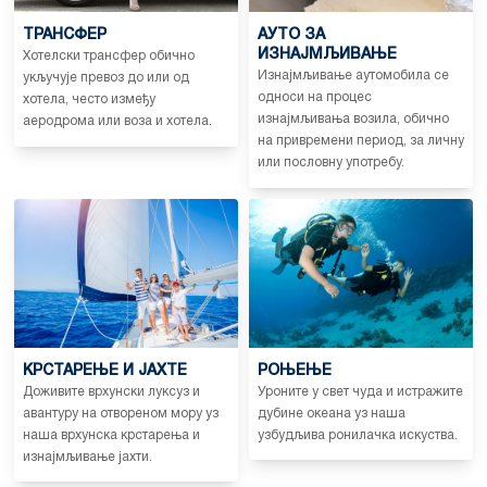
ТРАНСФЕР
АУТО ЗА
ИЗНАЈМЉИВАЊЕ
Хотелски трансфер обично
Изнајмљивање аутомобила се
укључује превоз до или од
односи на процес
хотела, често између
изнајмљивања возила, обично
аеродрома или воза и хотела.
на привремени период, за личну
или пословну употребу.
КРСТАРЕЊЕ И ЈАХТЕ
РОЊЕЊЕ
Доживите врхунски луксуз и
Уроните у свет чуда и истражите
авантуру на отвореном мору уз
дубине океана уз наша
наша врхунска крстарења и
узбудљива ронилачка искуства.
изнајмљивање јахти.