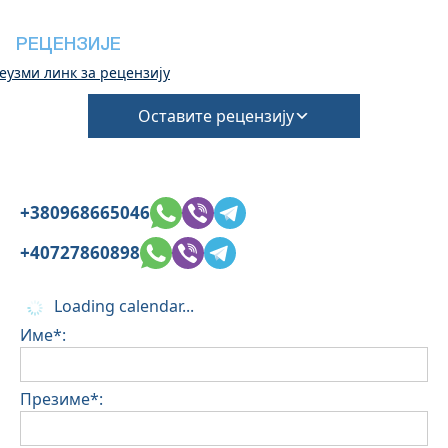
(Биће потребни додатни трошкови за накнаду
за чишћење и депозит за штету)
РЕЦЕНЗИЈЕ
еузми линк за рецензију
Оставите рецензију
+380968665046
+40727860898
Loading calendar...
Име*:
Презиме*: