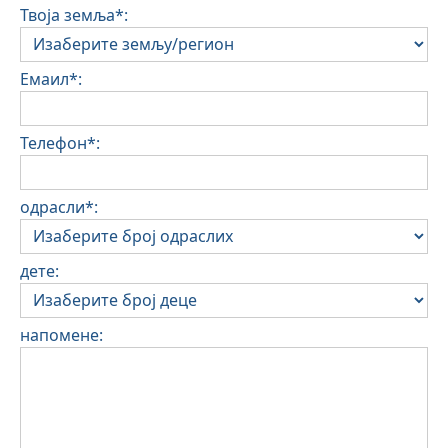
Твоја земља*:
Емаил*:
Телефон*:
одрасли*:
дете:
напомене: