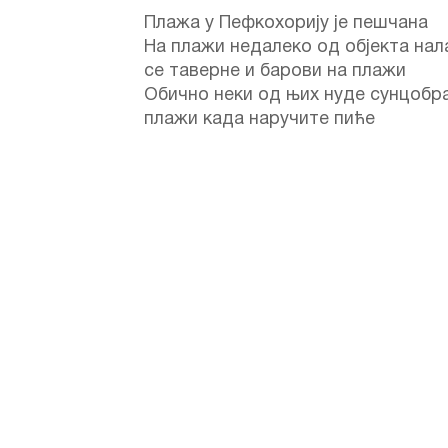
Плажа у Пефкохорију је пешчана
На плажи недалеко од објекта нал
се таверне и барови на плажи
Обично неки од њих нуде сунцобр
плажи када наручите пиће