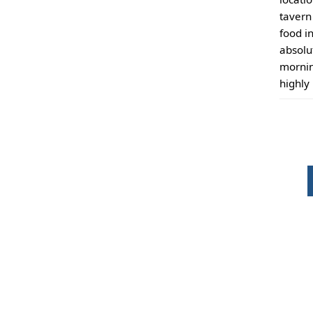
tavern
food i
absolu
mornin
highly