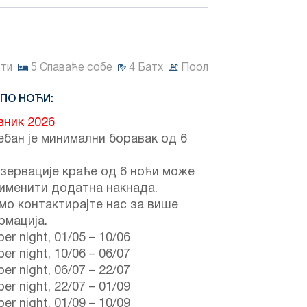
сти
5
Спаваће собе
4
Батх
Поол
 ПО НОЋИ:
вник 2026
бан је минимални боравак од 6
зервације краће од 6 ноћи може
именити додатна накнада.
мо контактирајте нас за више
рмација.
er night,
01/05
–
10/06
er night,
10/06
–
06/07
er night,
06/07
–
22/07
er night,
22/07
–
01/09
er night,
01/09
–
10/09