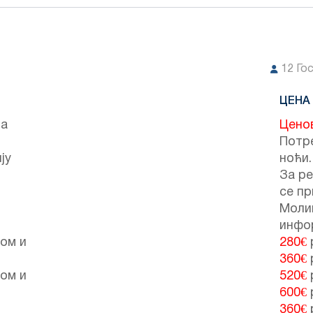
12
Го
ЦЕНА
ра
Цено
Потре
ју
ноћи.
За ре
се пр
Моли
инфо
том и
280€
p
360€
p
том и
520€
p
600€
p
360€
p