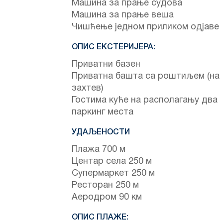
Машина за прање судова
Машина за прање веша
Чишћење једном приликом одјаве
ОПИС ЕКСТЕРИЈЕРА:
Приватни базен
Приватна башта са роштиљем (на
захтев)
Гостима куће на располагању два
паркинг места
УДАЉЕНОСТИ
Плажа 700 м
Центар села 250 м
Супермаркет 250 м
Ресторан 250 м
Аеродром 90 км
ОПИС ПЛАЖЕ: