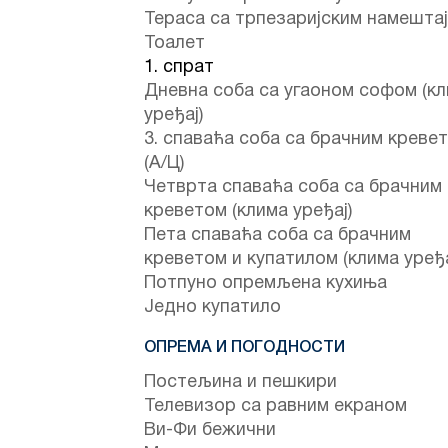
Тераса са трпезаријским намешта
Тоалет
1. спрат
Дневна соба са угаоном софом (к
уређај)
3. спаваћа соба са брачним креве
(А/Ц)
Четврта спаваћа соба са брачним
креветом (клима уређај)
Пета спаваћа соба са брачним
креветом и купатилом (клима уређа
Потпуно опремљена кухиња
Једно купатило
ОПРЕМА И ПОГОДНОСТИ
Постељина и пешкири
Телевизор са равним екраном
Ви-Фи бежични