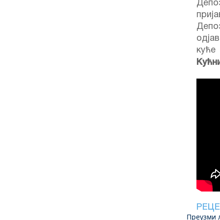
Депоз
приј
Депоз
одјав
куће
Кућн
РЕЦЕ
Преузми 