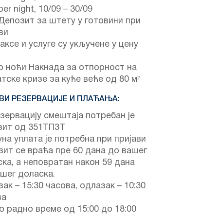
er night,
10/09
–
30/09
Депозит за штету у готовини при
ви
аксе и услуге су укључене у цену
о ноћи Накнада за отпорност на
тске кризе за куће веће од 80 м²
ВИ РЕЗЕРВАЦИЈЕ И ПЛАЋАЊА:
зервацију смештаја потребан је
зит од 351ТП3Т
на уплата је потребна при пријави
ит се враћа пре 60 дана до вашег
ка, а неповратан након 59 дана
шег доласка.
ак – 15:30 часова, одлазак – 10:30
ва
 радно време од 15:00 до 18:00