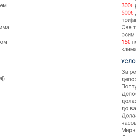
јем
300€
p
500€
прија
лима
Све т
осим
том
15€
п
клима
УСЛО
За ре
ј)
депо
Потпу
Депоз
долас
до ва
Долаз
часо
Мирно