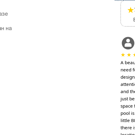
★
азе
ан на
★
★
A beau
need f
design
attent
and th
just b
space 
pool is
little 
there i
locatio