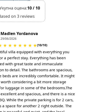
Укупна оцена:
10 / 10
Based on 3 reviews
Madlen Yordanova
29/06/2026
★
★
★
★
★
★
★
★
(10/10)
tiful villa equipped with everything you
or a perfect stay. Everything has been
ed with great taste and immaculate
ion to detail. The bathrooms are spacious,
e beds are incredibly comfortable. It might
e worth considering a bit more storage
for luggage in some of the bedrooms. ​The
 excellent and spacious, and there is a nice
BBQ. While the private parking is for 2 cars,
s a space for another 2 right outside. The
n is peaceful and quiet, and the local