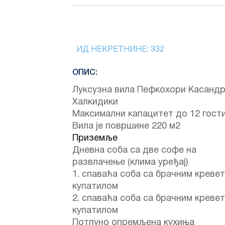
ИД НЕКРЕТНИНЕ:
332
ОПИС:
Луксузна вила Пефкохори Касанд
Халкидики
Максимални капацитет до 12 гости
Вила је површине 220 м2
Приземље
Дневна соба са две софе на
развлачење (клима уређај)
1. спаваћа соба са брачним креве
купатилом
2. спаваћа соба са брачним креве
купатилом
Потпуно опремљена кухиња