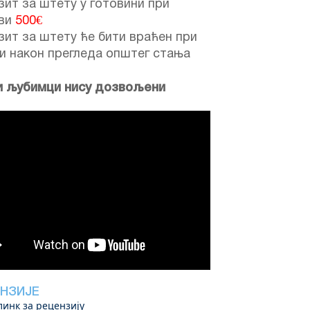
ит за штету у готовини при
ави
500€
ит за штету ће бити враћен при
и након прегледа општег стања
и љубимци нису дозвољени
НЗИЈЕ
линк за рецензију