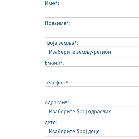
Име*:
Презиме*:
Твоја земља*:
Емаил*:
Телефон*:
одрасли*:
дете: