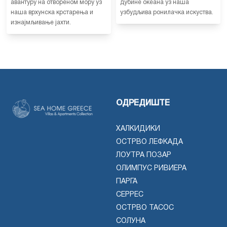
авантуру на отвореном мору уз
дубине океана уз наша
наша врхунска крстарења и
узбудљива ронилачка искуства.
изнајмљивање јахти.
ОДРЕДИШТЕ
ХАЛКИДИКИ
ОСТРВО ЛЕФКАДА
ЛОУТРА ПОЗАР
ОЛИМПУС РИВИЕРА
ПАРГА
СЕРРЕС
ОСТРВО ТАСОС
СОЛУНА