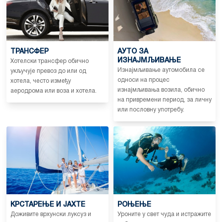
ТРАНСФЕР
АУТО ЗА
ИЗНАЈМЉИВАЊЕ
Хотелски трансфер обично
Изнајмљивање аутомобила се
укључује превоз до или од
односи на процес
хотела, често између
изнајмљивања возила, обично
аеродрома или воза и хотела.
на привремени период, за личну
или пословну употребу.
КРСТАРЕЊЕ И ЈАХТЕ
РОЊЕЊЕ
Доживите врхунски луксуз и
Уроните у свет чуда и истражите