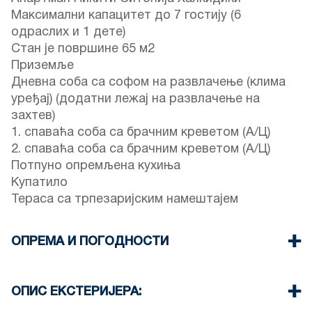
Максимални капацитет до 7 гостију (6
одраслих и 1 дете)
Стан је површине 65 м2
Приземље
Дневна соба са софом на развлачење (клима
уређај) (додатни лежај на развлачење на
захтев)
1. спаваћа соба са брачним креветом (А/Ц)
2. спаваћа соба са брачним креветом (А/Ц)
Потпуно опремљена кухиња
Купатило
Тераса са трпезаријским намештајем
ОПРЕМА И ПОГОДНОСТИ
Постељина и пешкири
Три клима уређаја
ОПИС ЕКСТЕРИЈЕРА:
Телевизор са равним екраном