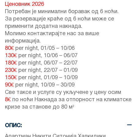
Ценовник 2026
Потребан је минимални боравак од 6 ноћи.
За резервације краће од 6 ноћи може се
применити додатна накнада.
Молимо контактирајте нас за више
информација.
80€
per night,
01/05
–
10/06
130€
per night,
10/06
–
06/07
180€
per night,
06/07
–
22/07
230€
per night,
22/07
–
01/09
150€
per night,
01/09
–
10/09
90€
per night,
10/09
–
30/09
Све таксе и услуге су укључене у цену осим
8€
по ноћи Накнада за отпорност на климатске
кризе за станове до 80 м²
ОПИС:
Апартман Никити Ситонија Халкидики