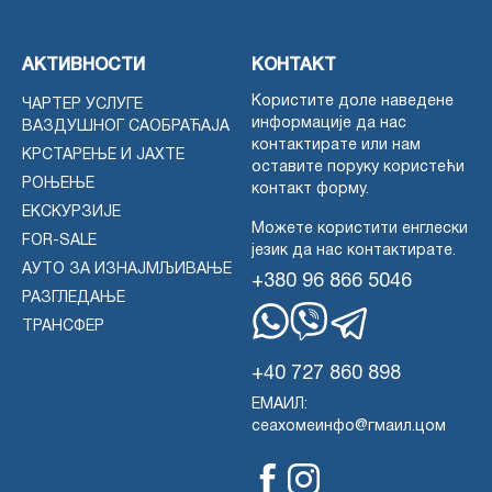
АКТИВНОСТИ
КОНТАКТ
Користите доле наведене
ЧАРТЕР УСЛУГЕ
информације да нас
ВАЗДУШНОГ САОБРАЋАЈА
контактирате или нам
КРСТАРЕЊЕ И ЈАХТЕ
оставите поруку користећи
РОЊЕЊЕ
контакт форму.
ЕКСКУРЗИЈЕ
Можете користити енглески
FOR-SALE
језик да нас контактирате.
АУТО ЗА ИЗНАЈМЉИВАЊЕ
+380 96 866 5046
РАЗГЛЕДАЊЕ
ТРАНСФЕР
WhatsApp
Вајбер
Телеграм
+40 727 860 898
ЕМАИЛ:
сеахомеинфо@гмаил.цом